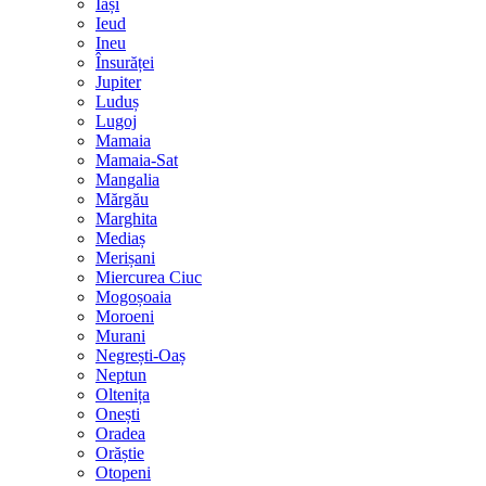
Iași
Ieud
Ineu
Însurăței
Jupiter
Luduș
Lugoj
Mamaia
Mamaia-Sat
Mangalia
Mărgău
Marghita
Mediaș
Merișani
Miercurea Ciuc
Mogoșoaia
Moroeni
Murani
Negrești-Oaș
Neptun
Oltenița
Onești
Oradea
Orăștie
Otopeni