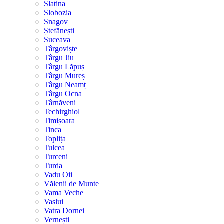
Slatina
Slobozia
Snagov
Ștefănești
Suceava
Târgoviște
Târgu Jiu
Târgu Lăpuș
Târgu Mureș
Târgu Neamț
Târgu Ocna
Târnăveni
Techirghiol
Timișoara
Tinca
Toplița
Tulcea
Turceni
Turda
Vadu Oii
Vălenii de Munte
Vama Veche
Vaslui
Vatra Dornei
Vernești