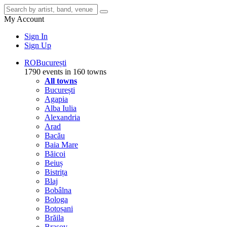
My Account
Sign In
Sign Up
RO
București
1790 events in 160 towns
All towns
București
Agapia
Alba Iulia
Alexandria
Arad
Bacău
Baia Mare
Băicoi
Beiuș
Bistrița
Blaj
Bobâlna
Bologa
Botoșani
Brăila
Brașov