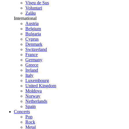
Vișeu de Sus
Voluntari
Zalău
International
Austria
Belgium
Bulgaria
Cyprus
Denmark
Switzerland
France
Germany
Greece
Ireland
Italy
Luxembourg
United Kingdom
Moldova
Norway
Netherlands
Spain
Concerts
Pop
Rock
Metal