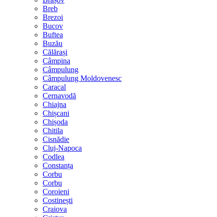
Breb
Brezoi
Bucov
Buftea
Buzău
Călărași
Câmpina
Câmpulung
Câmpulung Moldovenesc
Caracal
Cernavodă
Chiajna
Chișcani
Chișoda
Chitila
Cisnădie
Cluj-Napoca
Codlea
Constanța
Corbu
Corbu
Coroieni
Costinești
Craiova