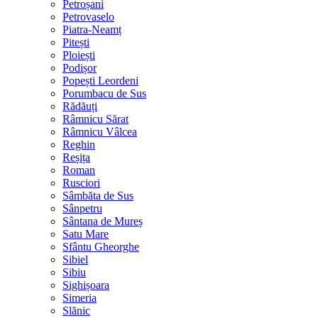
Petroșani
Petrovaselo
Piatra-Neamț
Pitești
Ploiești
Podișor
Popești Leordeni
Porumbacu de Sus
Rădăuți
Râmnicu Sărat
Râmnicu Vâlcea
Reghin
Reșița
Roman
Rusciori
Sâmbăta de Sus
Sânpetru
Sântana de Mureș
Satu Mare
Sfântu Gheorghe
Sibiel
Sibiu
Sighișoara
Simeria
Slănic