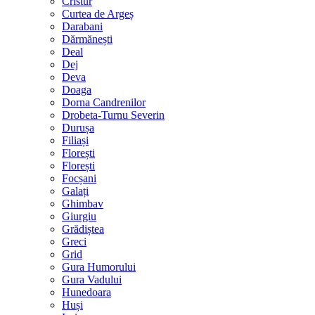
Cristur
Curtea de Argeș
Darabani
Dărmănești
Deal
Dej
Deva
Doaga
Dorna Candrenilor
Drobeta-Turnu Severin
Durușa
Filiași
Florești
Florești
Focșani
Galați
Ghimbav
Giurgiu
Grădiștea
Greci
Grid
Gura Humorului
Gura Vadului
Hunedoara
Huși