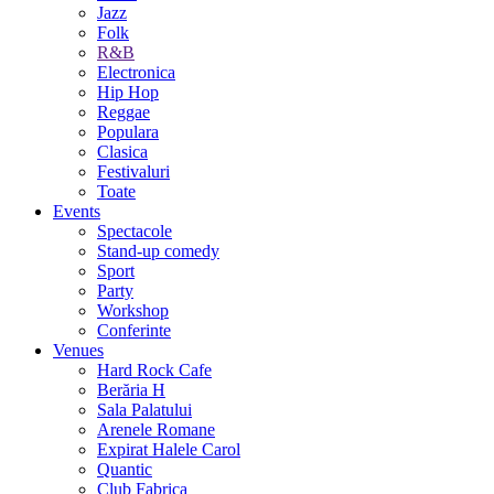
Jazz
Folk
R&B
Electronica
Hip Hop
Reggae
Populara
Clasica
Festivaluri
Toate
Events
Spectacole
Stand-up comedy
Sport
Party
Workshop
Conferinte
Venues
Hard Rock Cafe
Berăria H
Sala Palatului
Arenele Romane
Expirat Halele Carol
Quantic
Club Fabrica