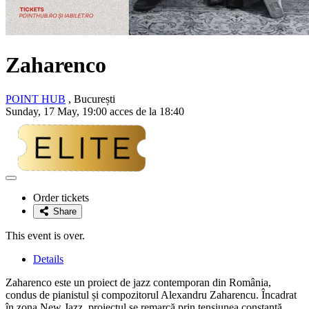
Zaharenco
POINT HUB
, București
Sunday, 17 May, 19:00 acces de la 18:40
Adaugă
la
Order tickets
favorite
Share
This event is over.
Details
Zaharenco este un proiect de jazz contemporan din România,
condus de pianistul și compozitorul Alexandru Zaharencu. Încadrat
în zona New Jazz, proiectul se remarcă prin tensiunea constantă