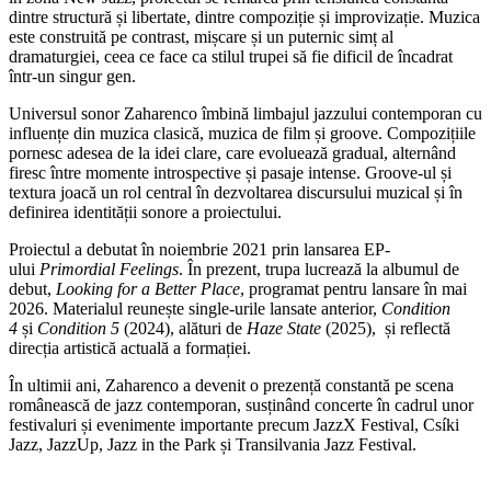
dintre structură și libertate, dintre compoziție și improvizație. Muzica
este construită pe contrast, mișcare și un puternic simț al
dramaturgiei, ceea ce face ca stilul trupei să fie dificil de încadrat
într-un singur gen.
Universul sonor Zaharenco îmbină limbajul jazzului contemporan cu
influențe din muzica clasică, muzica de film și groove. Compozițiile
pornesc adesea de la idei clare, care evoluează gradual, alternând
firesc între momente introspective și pasaje intense. Groove-ul și
textura joacă un rol central în dezvoltarea discursului muzical și în
definirea identității sonore a proiectului.
Proiectul a debutat în noiembrie 2021 prin lansarea EP-
ului
Primordial Feelings
. În prezent, trupa lucrează la albumul de
debut,
Looking for a Better Place
, programat pentru lansare în mai
2026. Materialul reunește single-urile lansate anterior,
Condition
4
și
Condition 5
(2024), alături de
Haze State
(2025), și reflectă
direcția artistică actuală a formației.
În ultimii ani, Zaharenco a devenit o prezență constantă pe scena
românească de jazz contemporan, susținând concerte în cadrul unor
festivaluri și evenimente importante precum JazzX Festival, Csíki
Jazz, JazzUp, Jazz in the Park și Transilvania Jazz Festival.