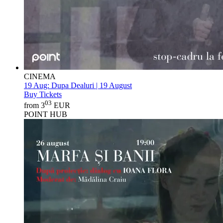
CINEMA
19 Aug:
Dupa Dealuri | 19 August
Buy Tickets
03
from 3
EUR
POINT HUB