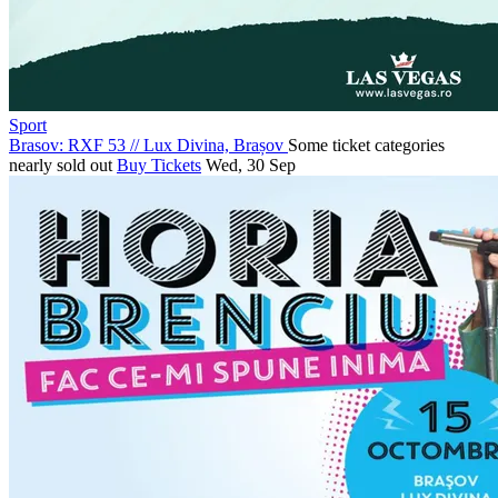
Sport
Brasov: RXF 53
//
Lux Divina, Brașov
Some ticket categories
nearly sold out
Buy Tickets
Wed, 30 Sep