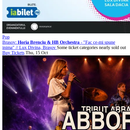
Pop
Brasov:
Horia Brenciu & HB Orchestra
- "Fac ce-mi spune
inima"
//
Lux Divina, Brașov
Some ticket categories nearly sold out
Buy Tickets
Thu, 15 Oct