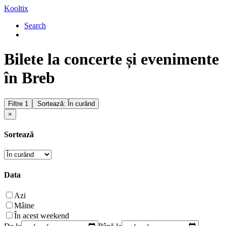
Kooltix
Search
Bilete la concerte și evenimente
în Breb
Filtre
1
Sortează: În curând
×
Sortează
Data
Azi
Mâine
În acest weekend
De la
Până la