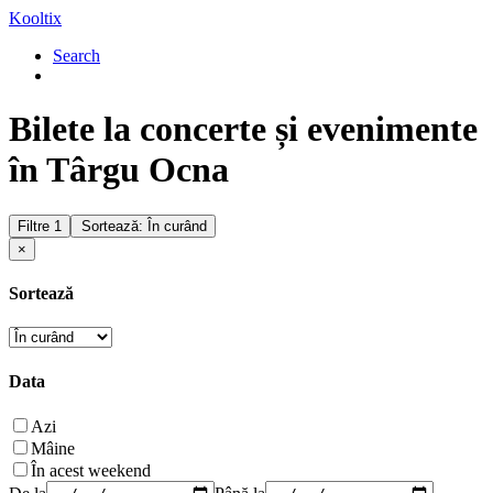
Kooltix
Search
Bilete la concerte și evenimente
în Târgu Ocna
Filtre
1
Sortează: În curând
×
Sortează
Data
Azi
Mâine
În acest weekend
De la
Până la