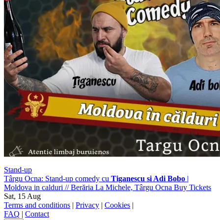
Stand-up
Târgu Ocna: Stand-up comedy cu
Tiganescu si Adi Bobo
|
Moldova in calduri
//
Berăria La Michele, Târgu Ocna
Buy Tickets
Sat, 15 Aug
Terms and conditions
|
Privacy
|
Cookies
|
FAQ
|
Contact