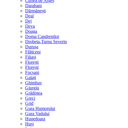
Curtea de Argeș
Darabani
Dărmănești
Deal
Dej
Deva
Doaga
Dorna Candrenilor
Drobeta-Turnu Severin
Durușa
Fălticeni
Filiași
Florești
Florești
Focșani
Galați
Ghimbav
Giurgiu
Grădiștea
Greci
Grid
Gura Humorului
Gura Vadului
Hunedoara
Huși