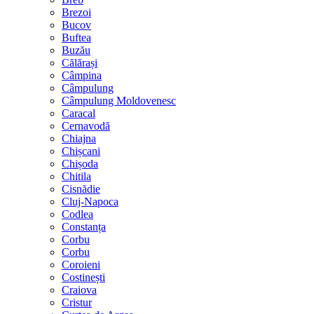
Brezoi
Bucov
Buftea
Buzău
Călărași
Câmpina
Câmpulung
Câmpulung Moldovenesc
Caracal
Cernavodă
Chiajna
Chișcani
Chișoda
Chitila
Cisnădie
Cluj-Napoca
Codlea
Constanța
Corbu
Corbu
Coroieni
Costinești
Craiova
Cristur