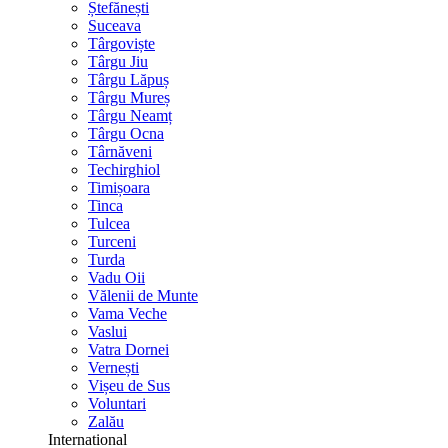
Ștefănești
Suceava
Târgoviște
Târgu Jiu
Târgu Lăpuș
Târgu Mureș
Târgu Neamț
Târgu Ocna
Târnăveni
Techirghiol
Timișoara
Tinca
Tulcea
Turceni
Turda
Vadu Oii
Vălenii de Munte
Vama Veche
Vaslui
Vatra Dornei
Vernești
Vișeu de Sus
Voluntari
Zalău
International