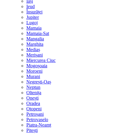
Iași
Ieud
Însurăței
Jupiter
Lugoj
Mamaia
Mamaia-Sat
Mangalia
Marghita
Mediaș
Merișani
Miercurea Ciuc
Mogoșoaia
Moroeni
Murani
Negrești-Oaș
Neptun
Oltenița
Onești
Oradea
Otopeni
Petroșani
Petrovaselo
Piatra-Neamț
Pitești