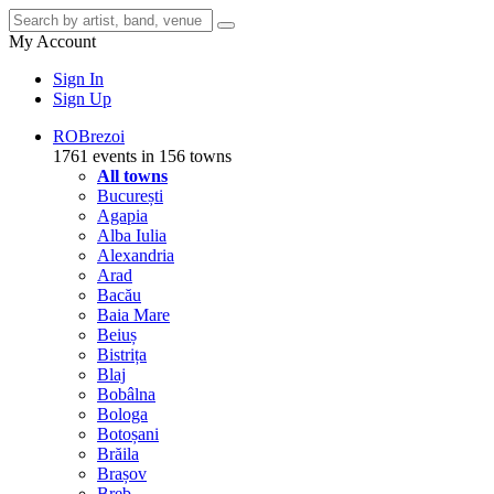
My Account
Sign In
Sign Up
RO
Brezoi
1761 events in 156 towns
All towns
București
Agapia
Alba Iulia
Alexandria
Arad
Bacău
Baia Mare
Beiuș
Bistrița
Blaj
Bobâlna
Bologa
Botoșani
Brăila
Brașov
Breb