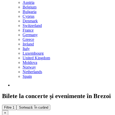
Austria
Belgium
Bulgaria
Cyprus
Denmark
Switzerland
France
Germany
Greece
Ireland
Italy
Luxembourg
United Kingdom
Moldova
Norway
Netherlands
Spain
Bilete la concerte și evenimente în Brezoi
Filtre
1
Sortează: În curând
×