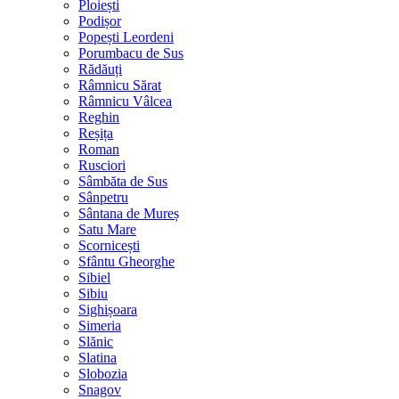
Ploiești
Podișor
Popești Leordeni
Porumbacu de Sus
Rădăuți
Râmnicu Sărat
Râmnicu Vâlcea
Reghin
Reșița
Roman
Rusciori
Sâmbăta de Sus
Sânpetru
Sântana de Mureș
Satu Mare
Scornicești
Sfântu Gheorghe
Sibiel
Sibiu
Sighișoara
Simeria
Slănic
Slatina
Slobozia
Snagov