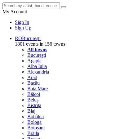
My Account
Sign In
Sign Up
RO
București
1801 events in 156 towns
All towns
București
Agapia
Alba Iulia
Alexandria
Arad
Bacău
Baia Mare
Băicoi
Beiuș
Bistrița
Blaj
Bobâlna
Bologa
Botoșani
Brăila
Brașov