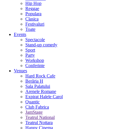
Hip Hop
Reggae
Populara
Clasica
Festivaluri
Toate
Events
Spectacole
Stand-up comedy
Sport
Party
Workshop
Conferinte
Venues
Hard Rock Cafe
Berăria H
Sala Palatului
Arenele Romane
Expirat Halele Carol
Quantic
Club Fabrica
JamStage
Teatrul National
Teatrul Nottara
Happy Cinema