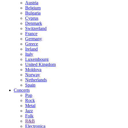
Austria
Belgium
Bulgaria
Cyprus
Denmark
Switzerland
France
Germany
Greece
Ireland
Italy
Luxembourg
United Kingdom
Moldova
Norway
Netherlands
Spain
Concerts
Pop
Rock
Metal
Jazz
Folk
R&B
Electronica