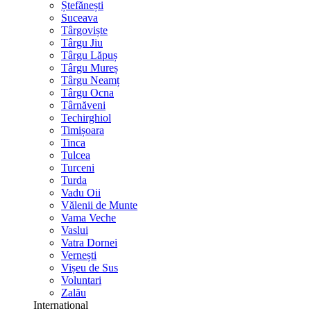
Ștefănești
Suceava
Târgoviște
Târgu Jiu
Târgu Lăpuș
Târgu Mureș
Târgu Neamț
Târgu Ocna
Târnăveni
Techirghiol
Timișoara
Tinca
Tulcea
Turceni
Turda
Vadu Oii
Vălenii de Munte
Vama Veche
Vaslui
Vatra Dornei
Vernești
Vișeu de Sus
Voluntari
Zalău
International