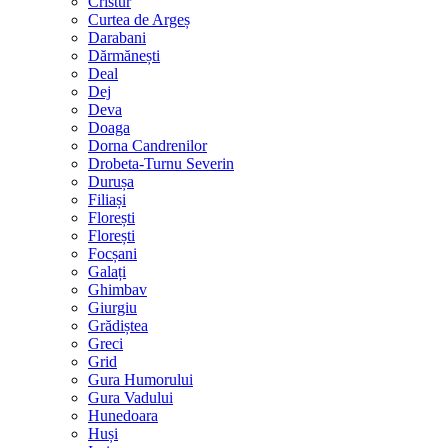
Cristur
Curtea de Argeș
Darabani
Dărmănești
Deal
Dej
Deva
Doaga
Dorna Candrenilor
Drobeta-Turnu Severin
Durușa
Filiași
Florești
Florești
Focșani
Galați
Ghimbav
Giurgiu
Grădiștea
Greci
Grid
Gura Humorului
Gura Vadului
Hunedoara
Huși