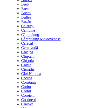
Breb
Brezoi
Bucov
Buftea
Buzău
Călărași
Câmpina
Câmpulung
Câmpulung Moldovenesc
Caracal
Cernavodă
Chiajna
Chișcani
Chișoda
Chitila
Cisnădie
Cluj-Napoca
Codlea
Constanța
Corbu
Corbu
Coroieni
Costinești
Craiova