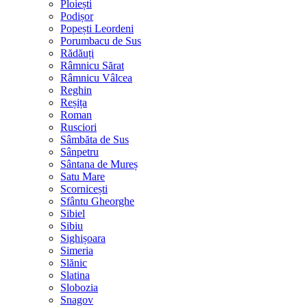
Ploiești
Podișor
Popești Leordeni
Porumbacu de Sus
Rădăuți
Râmnicu Sărat
Râmnicu Vâlcea
Reghin
Reșița
Roman
Rusciori
Sâmbăta de Sus
Sânpetru
Sântana de Mureș
Satu Mare
Scornicești
Sfântu Gheorghe
Sibiel
Sibiu
Sighișoara
Simeria
Slănic
Slatina
Slobozia
Snagov