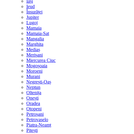
Iași
Ieud
Însurăței
Jupiter
Lugoj
Mamaia
Mamaia-Sat
Mangalia
Marghita
Mediaș
Merișani
Miercurea Ciuc
Mogoșoaia
Moroeni
Murani
Negrești-Oaș
Neptun
Oltenița
Onești
Oradea
Otopeni
Petroșani
Petrovaselo
Piatra-Neamț
Pitești