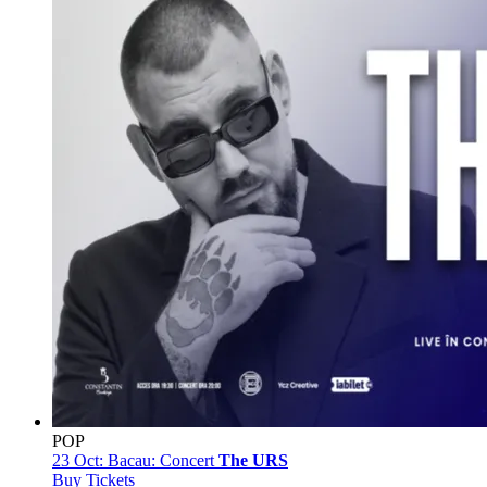
POP
23 Oct:
Bacau: Concert
The URS
Buy Tickets