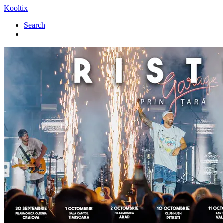
Kooltix
Search