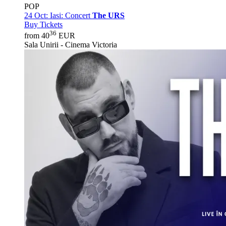
POP
24 Oct:
Iasi: Concert
The URS
Buy Tickets
36
from 40
EUR
Sala Unirii - Cinema Victoria