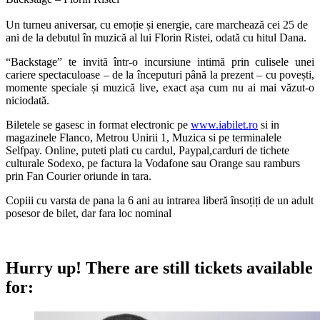
Un turneu aniversar, cu emoție și energie, care marchează cei 25 de
ani de la debutul în muzică al lui Florin Ristei, odată cu hitul Dana.
“Backstage” te invită într-o incursiune intimă prin culisele unei
cariere spectaculoase – de la începuturi până la prezent – cu povești,
momente speciale și muzică live, exact așa cum nu ai mai văzut-o
niciodată.
Biletele se gasesc in format electronic pe
www.iabilet.ro
si in
magazinele Flanco, Metrou Unirii 1, Muzica si pe terminalele
Selfpay. Online, puteti plati cu cardul, Paypal,carduri de tichete
culturale Sodexo, pe factura la Vodafone sau Orange sau ramburs
prin Fan Courier oriunde in tara.
Copiii cu varsta de pana la 6 ani au intrarea liberă însoțiți de un adult
posesor de bilet, dar fara loc nominal
Hurry up!
There are still tickets available
for: