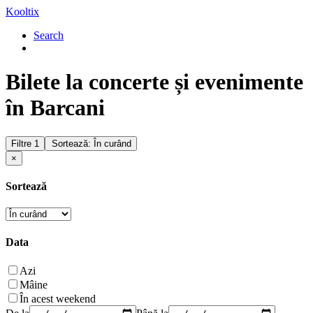
Kooltix
Search
Bilete la concerte și evenimente
în Barcani
Filtre
1
Sortează: În curând
×
Sortează
Data
Azi
Mâine
În acest weekend
De la
Până la