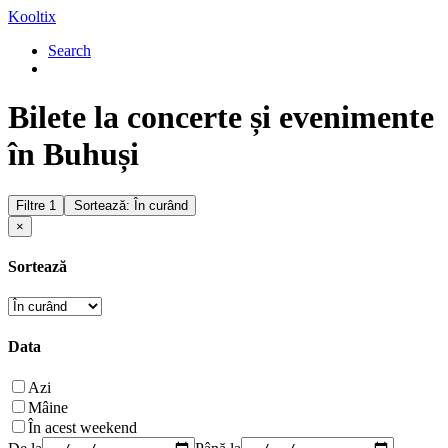
Kooltix
Search
Bilete la concerte și evenimente
în Buhuși
Filtre
1
Sortează: În curând
×
Sortează
Data
Azi
Mâine
În acest weekend
De la
Până la