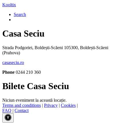
Kooltix
Search
Casa Seciu
Strada Podgoriei, Boldești-Scăeni 105300, Boldești-Scăeni
(Prahova)
casaseciu.ro
Phone
0244 210 360
Bilete Casa Seciu
Niciun eveniment la această locație.
Terms and conditions
|
Privacy
|
Cookies
|
FAQ
|
Contact