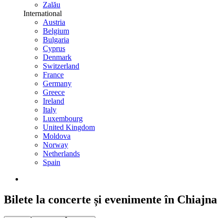
Zalău
International
Austria
Belgium
Bulgaria
Cyprus
Denmark
Switzerland
France
Germany
Greece
Ireland
Italy
Luxembourg
United Kingdom
Moldova
Norway
Netherlands
Spain
Bilete la concerte și evenimente în Chiajna