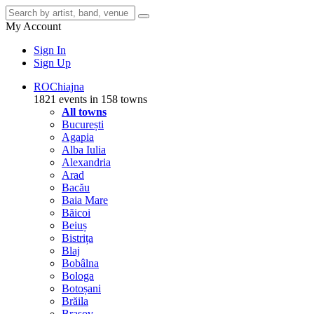
My Account
Sign In
Sign Up
RO
Chiajna
1821 events in 158 towns
All towns
București
Agapia
Alba Iulia
Alexandria
Arad
Bacău
Baia Mare
Băicoi
Beiuș
Bistrița
Blaj
Bobâlna
Bologa
Botoșani
Brăila
Brașov