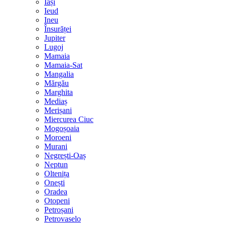
Iași
Ieud
Ineu
Însurăței
Jupiter
Lugoj
Mamaia
Mamaia-Sat
Mangalia
Mărgău
Marghita
Mediaș
Merișani
Miercurea Ciuc
Mogoșoaia
Moroeni
Murani
Negrești-Oaș
Neptun
Oltenița
Onești
Oradea
Otopeni
Petroșani
Petrovaselo