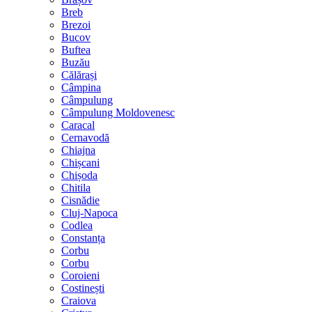
Breb
Brezoi
Bucov
Buftea
Buzău
Călărași
Câmpina
Câmpulung
Câmpulung Moldovenesc
Caracal
Cernavodă
Chiajna
Chișcani
Chișoda
Chitila
Cisnădie
Cluj-Napoca
Codlea
Constanța
Corbu
Corbu
Coroieni
Costinești
Craiova