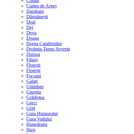
Cristur
Curtea de Argeș
Darabani
Dărmănești
Deal
Dej
Deva
Doaga
Dorna Candrenilor
Drobeta-Turnu Severin
Durușa
Filiași
Florești
Florești
Focșani
Galați
Ghimbav
Giurgiu
Grădiștea
Greci
Grid
Gura Humorului
Gura Vadului
Hunedoara
Huși