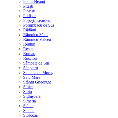
Piatra-Neamț
Pitești
Ploiești
Podișor
Popești Leordeni
Porumbacu de Sus
Rădăuți
Râmnicu Sărat
Râmnicu Vâlcea
Reghin
Reșița
Roman
Rusciori
Sâmbăta de Sus
Sânpetru
Sântana de Mureș
Satu Mare
Sfântu Gheorghe
Sibiel
Sibiu
Sighișoara
Simeria
Slănic
Slatina
Slobozia