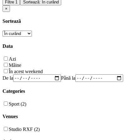
Filtre
1
Sortează: În curând
×
Sortează
Data
Azi
Mâine
În acest weekend
De la
Până la
Categories
Sport (2)
Venues
Studio RXF (2)