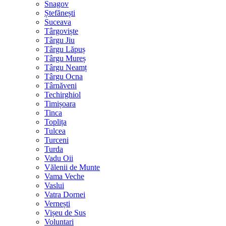
Snagov
Ștefănești
Suceava
Târgoviște
Târgu Jiu
Târgu Lăpuș
Târgu Mureș
Târgu Neamț
Târgu Ocna
Târnăveni
Techirghiol
Timișoara
Tinca
Toplița
Tulcea
Turceni
Turda
Vadu Oii
Vălenii de Munte
Vama Veche
Vaslui
Vatra Dornei
Vernești
Vișeu de Sus
Voluntari