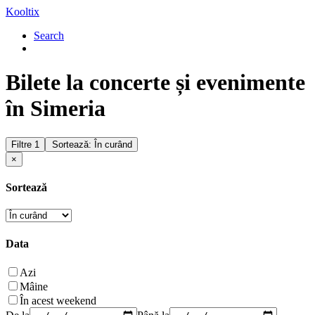
Kooltix
Search
Bilete la concerte și evenimente
în Simeria
Filtre
1
Sortează: În curând
×
Sortează
Data
Azi
Mâine
În acest weekend
De la
Până la