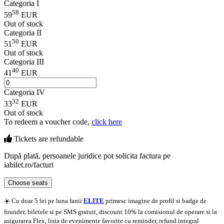
Categoria I
58
59
EUR
Out of stock
Categoria II
50
51
EUR
Out of stock
Categoria III
40
41
EUR
Categoria IV
32
33
EUR
Out of stock
To redeem a voucher code,
click here
Tickets are
refundable
După plată, persoanele juridice pot solicita factura pe
iabilet.ro/facturi
Choose seats
☀️ Cu doar 5 lei pe luna fanii
ELITE
primesc imagine de profil si badge de
founder, biletele si pe SMS gratuit, discount 10% la comisionul de operare si la
asigurarea Flex, lista de evenimente favorite cu reminder, refund integral