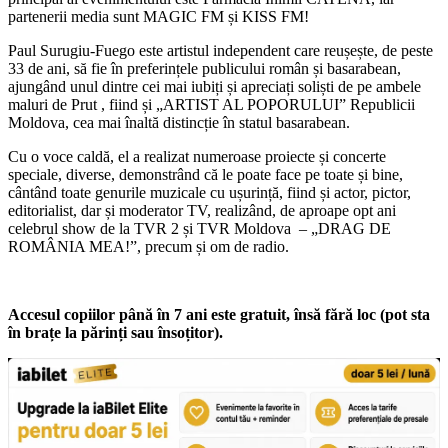
partenerii media sunt MAGIC FM și KISS FM!
Paul Surugiu-Fuego este artistul independent care reușește, de peste
33 de ani, să fie în preferințele publicului român și basarabean,
ajungând unul dintre cei mai iubiți și apreciați soliști de pe ambele
maluri de Prut , fiind și „ARTIST AL POPORULUI” Republicii
Moldova, cea mai înaltă distincție în statul basarabean.
Cu o voce caldă, el a realizat numeroase proiecte și concerte
speciale, diverse, demonstrând că le poate face pe toate și bine,
cântând toate genurile muzicale cu ușurință, fiind și actor, pictor,
editorialist, dar și moderator TV, realizând, de aproape opt ani
celebrul show de la TVR 2 și TVR Moldova – „DRAG DE
ROMÂNIA MEA!”, precum și om de radio.
Accesul copiilor până în 7 ani este gratuit, însă fără loc (pot sta
în brațe la părinți sau însoțitor).