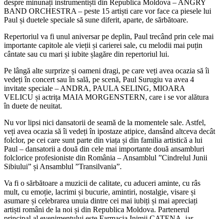
despre minunați instrumentiști din Republica Moldova – ANGRY
BAND ORCHESTRA – peste 15 artiști care vor face ca piesele lui
Paul și duetele speciale să sune diferit, aparte, de sărbătoare.
Repertoriul va fi unul aniversar pe deplin, Paul trecând prin cele mai
importante capitole ale vieții și carierei sale, cu melodii mai puțin
cântate sau cu mari și iubite șlagăre din repertoriul lui.
Pe lângă alte surprize și oameni dragi, pe care veți avea ocazia să îi
vedeți în concert sau în sală, pe scenă, Paul Surugiu va avea 4
invitate speciale – ANDRA, PAULA SELING, MIOARA
VELICU și actrița MAIA MORGENSTERN, care i se vor alătura
în duete de neuitat.
Nu vor lipsi nici dansatorii de seamă de la momentele sale. Astfel,
veți avea ocazia să îi vedeți în ipostaze atipice, dansând altceva decât
folclor, pe cei care sunt parte din viața și din familia artistică a lui
Paul – dansatorii a două din cele mai importante două ansambluri
folclorice profesioniste din România – Ansamblul ”Cindrelul Junii
Sibiului” și Ansamblul ”Transilvania”.
Va fi o sărbătoare a muzicii de calitate, cu aduceri aminte, cu râs
mult, cu emoție, lacrimi și bucurie, amintiri, nostalgie, visare și
asumare și celebrarea unuia dintre cei mai iubiți și mai apreciați
artiști români de la noi și din Republica Moldova. Partenerul
principal al evenimentului este Farmacia Inimii CATENA, iar