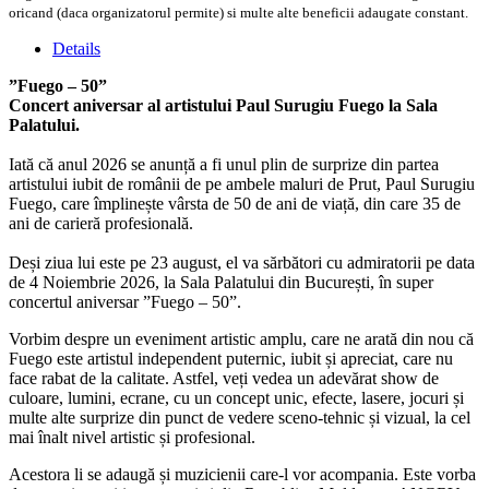
oricand (daca organizatorul permite) si multe alte beneficii adaugate constant.
Details
”Fuego – 50”
Concert aniversar al artistului Paul Surugiu Fuego la Sala
Palatului.
Iată că anul 2026 se anunță a fi unul plin de surprize din partea
artistului iubit de românii de pe ambele maluri de Prut, Paul Surugiu
Fuego, care împlinește vârsta de 50 de ani de viață, din care 35 de
ani de carieră profesională.
Deși ziua lui este pe 23 august, el va sărbători cu admiratorii pe data
de 4 Noiembrie 2026, la Sala Palatului din București, în super
concertul aniversar ”Fuego – 50”.
Vorbim despre un eveniment artistic amplu, care ne arată din nou că
Fuego este artistul independent puternic, iubit și apreciat, care nu
face rabat de la calitate. Astfel, veți vedea un adevărat show de
culoare, lumini, ecrane, cu un concept unic, efecte, lasere, jocuri și
multe alte surprize din punct de vedere sceno-tehnic și vizual, la cel
mai înalt nivel artistic și profesional.
Acestora li se adaugă și muzicienii care-l vor acompania. Este vorba