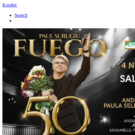
Kooltix
Search