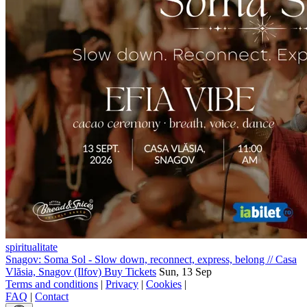
spiritualitate
Snagov: Soma Sol - Slow down, reconnect, express, belong
//
Casa
Vlăsia, Snagov (Ilfov)
Buy Tickets
Sun, 13 Sep
Terms and conditions
|
Privacy
|
Cookies
|
FAQ
|
Contact