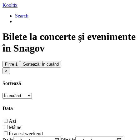
Kooltix
Search
Bilete la concerte și evenimente
în Snagov
Filtre
1
Sortează: În curând
×
Sortează
Data
Azi
Mâine
În acest weekend
De la
Până la