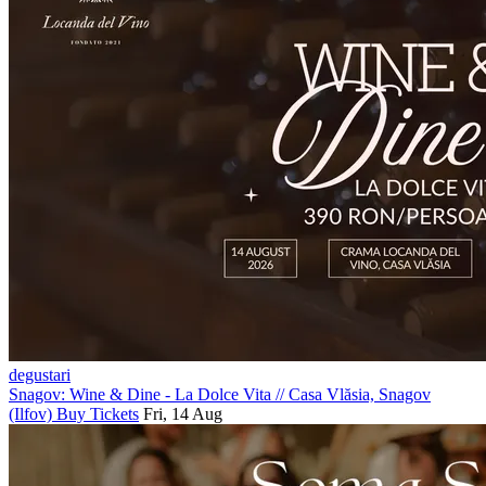
degustari
Snagov: Wine & Dine - La Dolce Vita
//
Casa Vlăsia, Snagov
(Ilfov)
Buy Tickets
Fri, 14 Aug