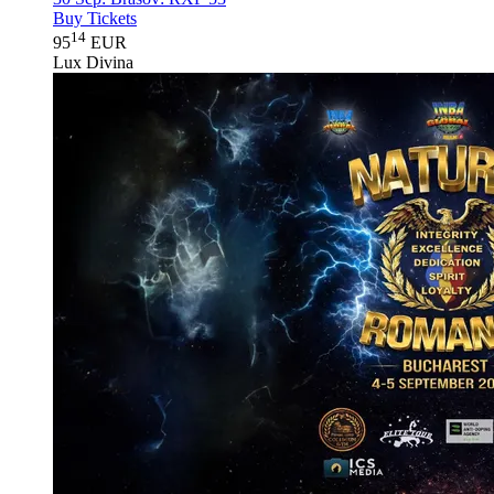
Buy Tickets
14
95
EUR
Lux Divina