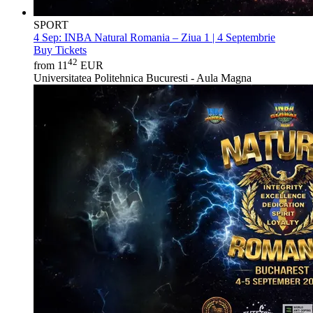
SPORT
4 Sep:
INBA Natural Romania – Ziua 1 | 4 Septembrie
Buy Tickets
42
from 11
EUR
Universitatea Politehnica Bucuresti - Aula Magna