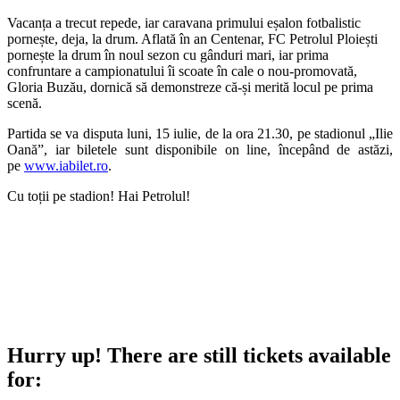
Vacanța a trecut repede, iar caravana primului eșalon fotbalistic
pornește, deja, la drum. Aflată în an Centenar, FC Petrolul Ploiești
pornește la drum în noul sezon cu gânduri mari, iar prima
confruntare a campionatului îi scoate în cale o nou-promovată,
Gloria Buzău, dornică să demonstreze că-și merită locul pe prima
scenă.
Partida se va disputa luni, 15 iulie, de la ora 21.30, pe stadionul „Ilie
Oană”, iar biletele sunt disponibile on line, începând de astăzi,
pe
www.iabilet.ro
.
Cu toții pe stadion! Hai Petrolul!
Hurry up!
There are still tickets available
for: