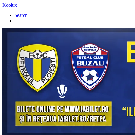
Kooltix
Search