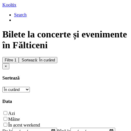
Kooltix
Search
Bilete la concerte și evenimente
în Fălticeni
Filtre
1
Sortează: În curând
×
Sortează
Data
Azi
Mâine
În acest weekend
De la
Până la