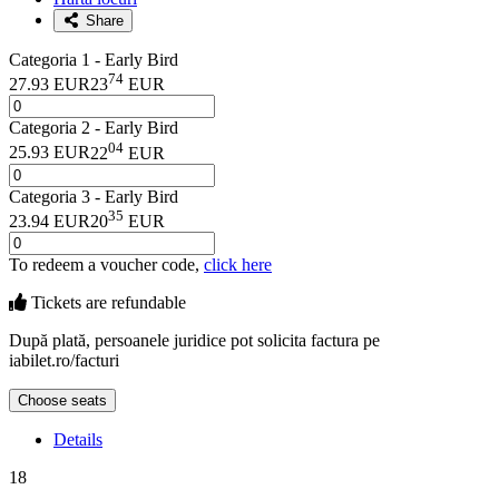
Share
Categoria 1 - Early Bird
74
27.93 EUR
23
EUR
Categoria 2 - Early Bird
04
25.93 EUR
22
EUR
Categoria 3 - Early Bird
35
23.94 EUR
20
EUR
To redeem a voucher code,
click here
Tickets are
refundable
După plată, persoanele juridice pot solicita factura pe
iabilet.ro/facturi
Choose seats
Details
18