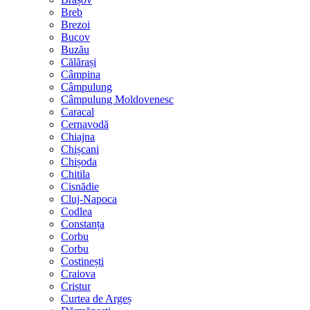
Breb
Brezoi
Bucov
Buzău
Călărași
Câmpina
Câmpulung
Câmpulung Moldovenesc
Caracal
Cernavodă
Chiajna
Chișcani
Chișoda
Chitila
Cisnădie
Cluj-Napoca
Codlea
Constanța
Corbu
Corbu
Costinești
Craiova
Cristur
Curtea de Argeș