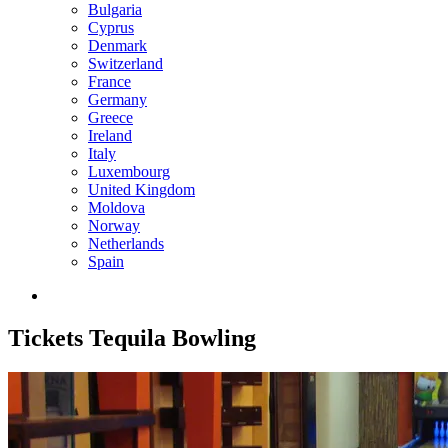
Bulgaria
Cyprus
Denmark
Switzerland
France
Germany
Greece
Ireland
Italy
Luxembourg
United Kingdom
Moldova
Norway
Netherlands
Spain
Tickets
Tequila Bowling