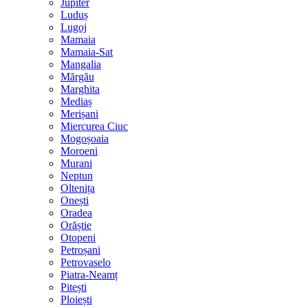
Jupiter
Luduș
Lugoj
Mamaia
Mamaia-Sat
Mangalia
Mărgău
Marghita
Mediaș
Merișani
Miercurea Ciuc
Mogoșoaia
Moroeni
Murani
Neptun
Oltenița
Onești
Oradea
Orăștie
Otopeni
Petroșani
Petrovaselo
Piatra-Neamț
Pitești
Ploiești