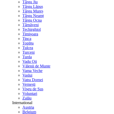
Târgu Jiu
Târgu Lăpuș
Târgu Mureș
Târgu Neamț
Târgu Ocna
Târnăveni
Techirghiol
Timișoara
Tinca
Toplița
Tulcea
Turceni
Turda
Vadu Oii
Vălenii de Munte
Vama Veche
Vaslui
Vatra Dornei
Vernești
Vișeu de Sus
Voluntari
Zalău
International
Austria
Belgium