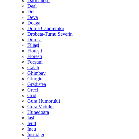
Dărmănești
Deal
Dej
Deva
Doaga
Dorna Candrenilor
Drobeta-Turnu Severin
Durușa
Filiași
Florești
Florești
Focșani
Galați
Ghimbav
Giurgiu
Grădiștea
Greci
Grid
Gura Humorului
Gura Vadului
Hunedoara
Iași
Ieud
Ineu
Însurăței