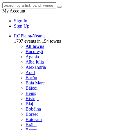
My Account
Sign In
Sign Up
RO
Piatra-Neamț
1707 events in 154 towns
All towns
București
Agapia
Alba Iulia
Alexandria
Arad
Bacău
Baia Mare
Băicoi
Beiuș
Bistrița
Blaj
Bobâlna
Borsec
Botoșani
Brăila
Brașov