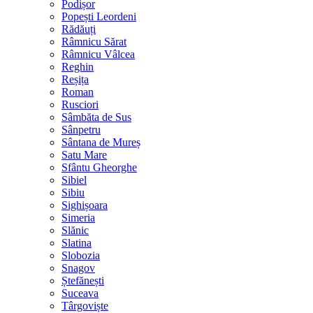
Podișor
Popești Leordeni
Rădăuți
Râmnicu Sărat
Râmnicu Vâlcea
Reghin
Reșița
Roman
Rusciori
Sâmbăta de Sus
Sânpetru
Sântana de Mureș
Satu Mare
Sfântu Gheorghe
Sibiel
Sibiu
Sighișoara
Simeria
Slănic
Slatina
Slobozia
Snagov
Ștefănești
Suceava
Târgoviște