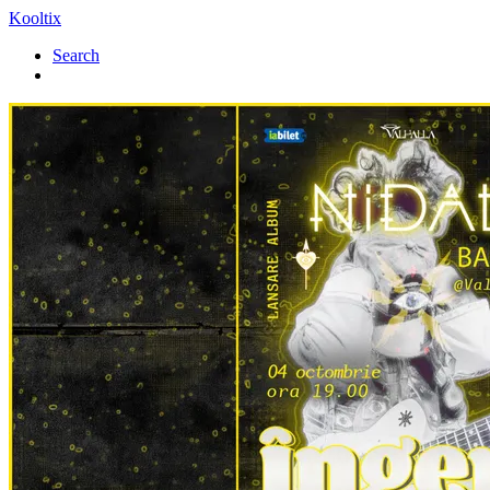
Kooltix
Search