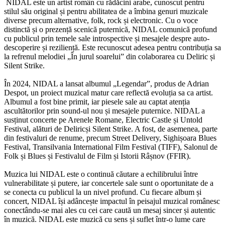
NIDAL este un artist român cu rădăcini arabe, cunoscut pentru
stilul său original și pentru abilitatea de a îmbina genuri muzicale
diverse precum alternative, folk, rock și electronic. Cu o voce
distinctă și o prezență scenică puternică, NIDAL comunică profund
cu publicul prin temele sale introspective și mesajele despre auto-
descoperire și reziliență. Este recunoscut adesea pentru contribuția sa
la refrenul melodiei „În jurul soarelui” din colaborarea cu Deliric și
Silent Strike.
În 2024, NIDAL a lansat albumul „Legendar”, produs de Adrian
Despot, un proiect muzical matur care reflectă evoluția sa ca artist.
Albumul a fost bine primit, iar piesele sale au captat atenția
ascultătorilor prin sound-ul nou și mesajele puternice. NIDAL a
susținut concerte pe Arenele Romane, Electric Castle și Untold
Festival, alături de Deliricși Silent Strike. A fost, de asemenea, parte
din festivaluri de renume, precum Street Delivery, Sighișoara Blues
Festival, Transilvania International Film Festival (TIFF), Salonul de
Folk și Blues și Festivalul de Film și Istorii Râșnov (FFIR).
Muzica lui NIDAL este o continuă căutare a echilibrului între
vulnerabilitate și putere, iar concertele sale sunt o oportunitate de a
se conecta cu publicul la un nivel profund. Cu fiecare album și
concert, NIDAL își adâncește impactul în peisajul muzical românesc
conectându-se mai ales cu cei care caută un mesaj sincer și autentic
în muzică. NIDAL este muzică cu sens și suflet într-o lume care