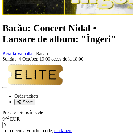
Bacău: Concert
Nidal
•
Lansare de album: "Îngeri"
Beraria Valhalla
, Bacau
Sunday, 4 October, 19:00 acces de la 18:00
Adaugă
la
Order tickets
favorite
Share
Presale - Scris în stele
52
9
EUR
To redeem a voucher code,
click here