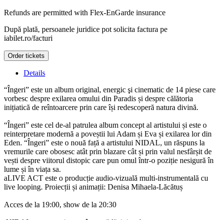
Refunds are permitted with
Flex-EnGarde
insurance
După plată, persoanele juridice pot solicita factura pe
iabilet.ro/facturi
Order tickets
Details
“Îngeri” este un album original, energic şi cinematic de 14 piese care
vorbesc despre exilarea omului din Paradis și despre călătoria
inițiatică de reîntoarcere prin care își redescoperă natura divină.
“Îngeri” este cel de-al patrulea album concept al artistului și este o
reinterpretare modernă a poveștii lui Adam și Eva și exilarea lor din
Eden. “Îngeri” este o nouă față a artistului NIDAL, un răspuns la
vremurile care obosesc atât prin blazare cât și prin valul nesfârșit de
vești despre viitorul distopic care pun omul într-o poziție nesigură în
lume și în viața sa.
aLIVE ACT este o producție audio-vizuală multi-instrumentală cu
live looping. Proiecții și animații: Denisa Mihaela-Lăcătuș
Acces de la 19:00, show de la 20:30