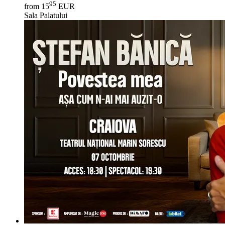
95
from 15
EUR
Sala Palatului