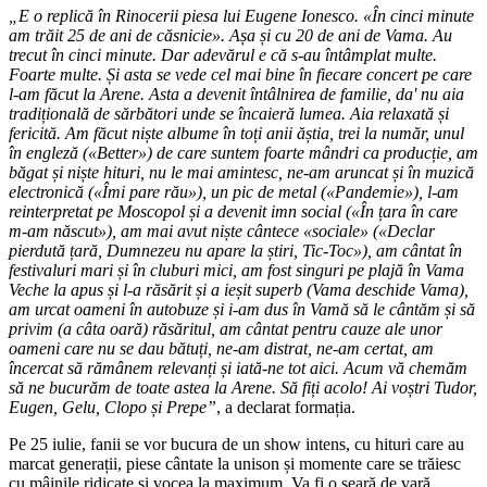
„E o replică în Rinocerii piesa lui Eugene Ionesco. «În cinci minute
am trăit 25 de ani de căsnicie». Așa și cu 20 de ani de Vama. Au
trecut în cinci minute. Dar adevărul e că s-au întâmplat multe.
Foarte multe. Și asta se vede cel mai bine în fiecare concert pe care
l-am făcut la Arene. Asta a devenit întâlnirea de familie, da' nu aia
tradițională de sărbători unde se încaieră lumea. Aia relaxată și
fericită. Am făcut niște albume în toți anii ăștia, trei la număr, unul
în engleză («Better») de care suntem foarte mândri ca producție, am
băgat și niște hituri, nu le mai amintesc, ne-am aruncat și în muzică
electronică («Îmi pare rău»), un pic de metal («Pandemie»), l-am
reinterpretat pe Moscopol și a devenit imn social («În țara în care
m-am născut»), am mai avut niște cântece «sociale» («Declar
pierdută țară, Dumnezeu nu apare la știri, Tic-Toc»), am cântat în
festivaluri mari și în cluburi mici, am fost singuri pe plajă în Vama
Veche la apus și l-a răsărit și a ieșit superb (Vama deschide Vama),
am urcat oameni în autobuze și i-am dus în Vamă să le cântăm și să
privim (a câta oară) răsăritul, am cântat pentru cauze ale unor
oameni care nu se dau bătuți, ne-am distrat, ne-am certat, am
încercat să rămânem relevanți și iată-ne tot aici. Acum vă chemăm
să ne bucurăm de toate astea la Arene. Să fiți acolo! Ai voștri Tudor,
Eugen, Gelu, Clopo și Prepe”
, a declarat formația.
Pe 25 iulie, fanii se vor bucura de un show intens, cu hituri care au
marcat generații, piese cântate la unison și momente care se trăiesc
cu mâinile ridicate și vocea la maximum. Va fi o seară de vară