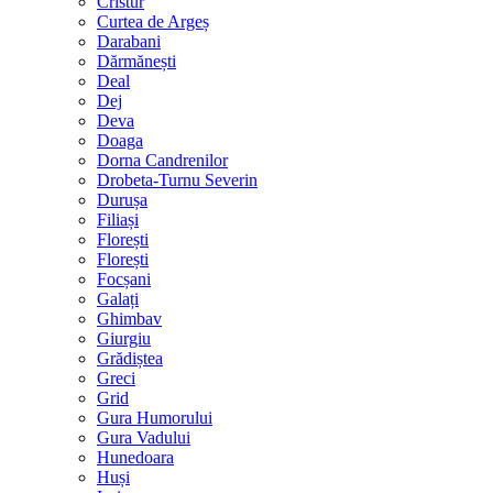
Cristur
Curtea de Argeș
Darabani
Dărmănești
Deal
Dej
Deva
Doaga
Dorna Candrenilor
Drobeta-Turnu Severin
Durușa
Filiași
Florești
Florești
Focșani
Galați
Ghimbav
Giurgiu
Grădiștea
Greci
Grid
Gura Humorului
Gura Vadului
Hunedoara
Huși