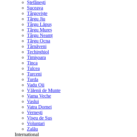
Ștefănești
Suceava
Târgoviște
Târgu Jiu
Târgu Lăpuș
Târgu Mureș
Târgu Neamț
Târgu Ocna
Târnăveni
Techirghiol
Timișoara
Tinca
Tulcea
Turceni
Turda
Vadu Oii
Vălenii de Munte
Vama Veche
Vaslui
Vatra Dornei
Vernești
Vișeu de Sus
Voluntari
Zalău
International