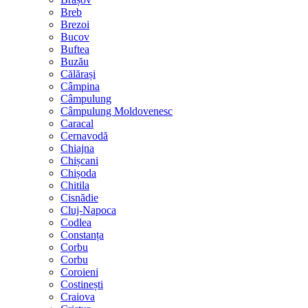
Breb
Brezoi
Bucov
Buftea
Buzău
Călărași
Câmpina
Câmpulung
Câmpulung Moldovenesc
Caracal
Cernavodă
Chiajna
Chișcani
Chișoda
Chitila
Cisnădie
Cluj-Napoca
Codlea
Constanța
Corbu
Corbu
Coroieni
Costinești
Craiova