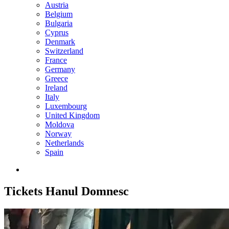
Austria
Belgium
Bulgaria
Cyprus
Denmark
Switzerland
France
Germany
Greece
Ireland
Italy
Luxembourg
United Kingdom
Moldova
Norway
Netherlands
Spain
Tickets
Hanul Domnesc