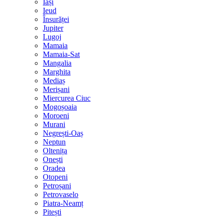
Iași
Ieud
Însurăței
Jupiter
Lugoj
Mamaia
Mamaia-Sat
Mangalia
Marghita
Mediaș
Merișani
Miercurea Ciuc
Mogoșoaia
Moroeni
Murani
Negrești-Oaș
Neptun
Oltenița
Onești
Oradea
Otopeni
Petroșani
Petrovaselo
Piatra-Neamț
Pitești