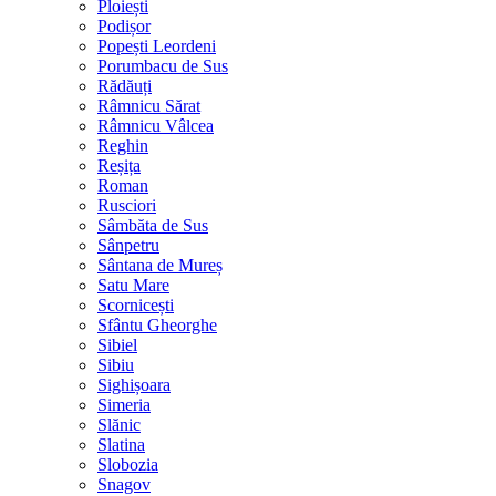
Ploiești
Podișor
Popești Leordeni
Porumbacu de Sus
Rădăuți
Râmnicu Sărat
Râmnicu Vâlcea
Reghin
Reșița
Roman
Rusciori
Sâmbăta de Sus
Sânpetru
Sântana de Mureș
Satu Mare
Scornicești
Sfântu Gheorghe
Sibiel
Sibiu
Sighișoara
Simeria
Slănic
Slatina
Slobozia
Snagov