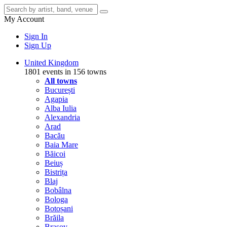
My Account
Sign In
Sign Up
United Kingdom
1801 events in 156 towns
All towns
București
Agapia
Alba Iulia
Alexandria
Arad
Bacău
Baia Mare
Băicoi
Beiuș
Bistrița
Blaj
Bobâlna
Bologa
Botoșani
Brăila
Brașov