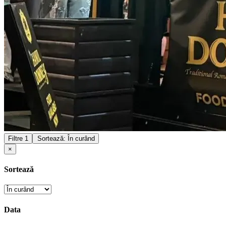
Filtre
1
Sortează: În curând
×
Sortează
Data