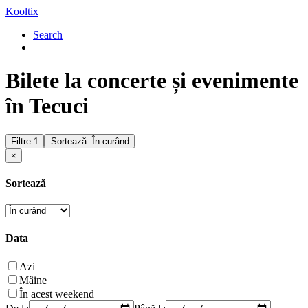
Kooltix
Search
Bilete la concerte și evenimente
în Tecuci
Filtre
1
Sortează: În curând
×
Sortează
Data
Azi
Mâine
În acest weekend
De la
Până la