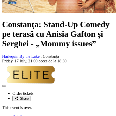
Constanța: Stand-Up Comedy
pe terasă cu
Anisia Gafton și
Serghei
- „Mommy issues”
Harlequin By the Lake
, Constanța
Friday, 17 July, 21:00 acces de la 18:30
Adaugă
la
Order tickets
favorite
Share
This event is over.