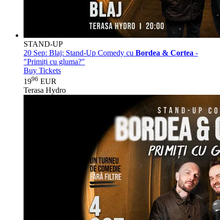
STAND-UP
20 Sep:
Blaj: Stand-Up Comedy cu
Bordea & Cortea
-
"Primiți cu gluma?"
Buy Tickets
96
19
EUR
Terasa Hydro