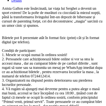
Details
Anisia Gafton este însărcinată, iar viața lui Serghei a devenit un
sport extrem! De la pofte de murături cu ciocolată la miezul nopții,
până la transformarea livingului într-un depozit de biberoane și
cursuri de parenting forțat, cei doi deconstruiesc „magia” sarcinii cu
un umor cinic și spumos.
Biletele pot fi prezentate atât în format fizic (print) cât și în format
digital (pe telefon).
Condiții de participare:
1.⁠ ⁠Mesele se ocupă numai în ordinea sosirii!
2.⁠ ⁠Persoanele care achiziționează bilete online si vor sa stea la
acceasi masa , dar au cumparat bilete de pe carduri diferite , sunt
rugati să sune sau sa transmita un mesaj pe WhatsApp imediat dupa
ce au achizitionat biletele , pentru rezervarea locurilor la masa , la
numarul de telefon 0724412414.
3.⁠ ⁠Organizatorii nu răspund pentru deteriorarea sau pierderea
lucrurilor personale.
4.⁠ ⁠Vă rugăm să ajungeți mai devreme pentru a putea alege o masă
mai bună, accesul se face începând cu ora 18:00 , ținând cont de
faptul că mesele se ocupă în ordinea sosirii, conform principiului
“Primul venit, primul servit”. Toate persoanele ce au cumpărat bilet
au asigurat un loc la masă , dar poziția mesei diferă!