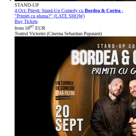
STAND-UP
4 Oct:
Pitești: Stand-Up Comedy cu
Bordea & Cortea
-
"Primiți cu gluma?" (LATE SHOW)
Buy Tickets
97
from 18
EUR
Teatrul Victoriei (Cinema Sebastian Papaiani)