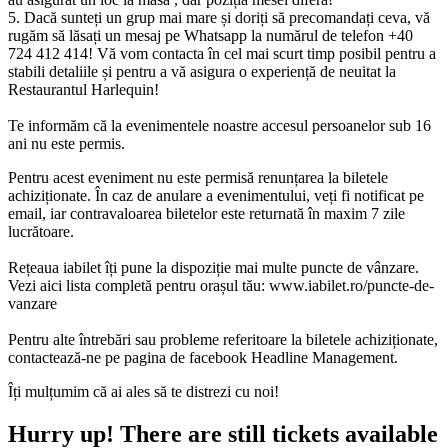
5.⁠ ⁠Dacă sunteți un grup mai mare și doriți să precomandați ceva, vă
rugăm să lăsați un mesaj pe Whatsapp la numărul de telefon +40
724 412 414! Vă vom contacta în cel mai scurt timp posibil pentru a
stabili detaliile și pentru a vă asigura o experiență de neuitat la
Restaurantul Harlequin!
Te informăm că la evenimentele noastre accesul persoanelor sub 16
ani nu este permis.
Pentru acest eveniment nu este permisă renunțarea la biletele
achiziționate. În caz de anulare a evenimentului, veți fi notificat pe
email, iar contravaloarea biletelor este returnată în maxim 7 zile
lucrătoare.
Rețeaua iabilet îți pune la dispoziție mai multe puncte de vânzare.
Vezi aici lista completă pentru orașul tău: www.iabilet.ro/puncte-de-
vanzare
Pentru alte întrebări sau probleme referitoare la biletele achiziționate,
contactează-ne pe pagina de facebook Headline Management.
Îți mulțumim că ai ales să te distrezi cu noi!
Hurry up!
There are still tickets available