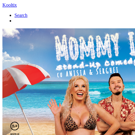
Kooltix
Search