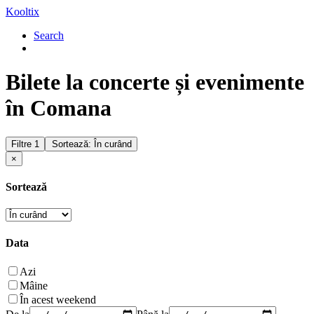
Kooltix
Search
Bilete la concerte și evenimente
în Comana
Filtre
1
Sortează: În curând
×
Sortează
Data
Azi
Mâine
În acest weekend
De la
Până la