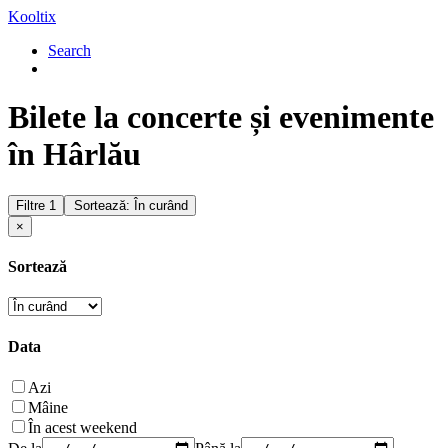
Kooltix
Search
Bilete la concerte și evenimente
în Hârlău
Filtre
1
Sortează: În curând
×
Sortează
Data
Azi
Mâine
În acest weekend
De la
Până la