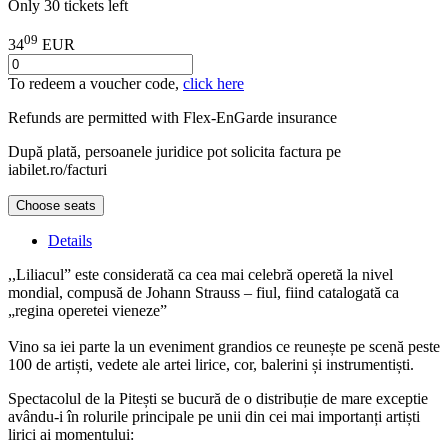
Only 30 tickets left
09
34
EUR
To redeem a voucher code,
click here
Refunds are permitted with
Flex-EnGarde
insurance
După plată, persoanele juridice pot solicita factura pe
iabilet.ro/facturi
Choose seats
Details
,,Liliacul” este considerată ca cea mai celebră operetă la nivel
mondial, compusă de Johann Strauss – fiul, fiind catalogată ca
„regina operetei vieneze”
Vino sa iei parte la un eveniment grandios ce reunește pe scenă peste
100 de artiști, vedete ale artei lirice, cor, balerini și instrumentiști.
Spectacolul de la Pitești se bucură de o distribuție de mare exceptie
avându-i în rolurile principale pe unii din cei mai importanți artiști
lirici ai momentului: