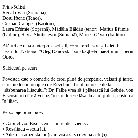
Prim-Soliști:
Renata Vari (Soprană),
Doru Iftene (Tenor),
Cristian Caragea (Bariton),
Laura Eftimie (Soprană), Mădălin Băldău (tenor), Marius Eftimie
(bariton), Silvia Simionescu (Soprană), Mircea Găvan (bariton).
Alături de ei vor interpreta soliștii, corul, orchestra și baletul
Teatrului National “Oleg Danovski” sub bagheta maestrului Tiberiu
Oprea.
Subiectul pe scurt
Povestea este o comedie de erori plină de șampanie, valsuri și farse,
care are loc în noaptea de Revelion. Totul pornește de la
„răzbunarea liliacului”: Dr. Falke vrea să-i plătească lui Gabriel von
Eisenstein o farsă veche, în care fusese lăsat beat în public, costumat
în liliac.
Personaje principale:
• Gabriel von Eisenstein – un rentier vienez.
• Rosalinda – soția lui.
• Adela – camerista lor (care visează să devină actriță).