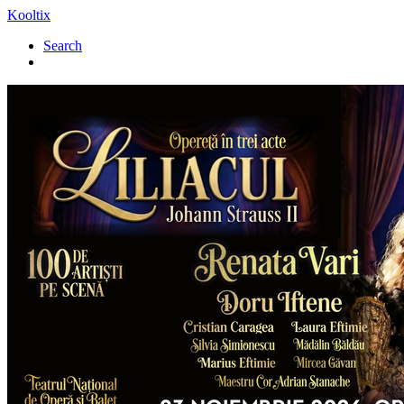
Kooltix
Search