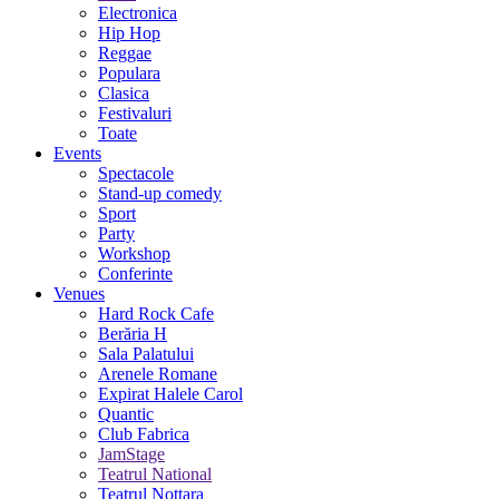
Electronica
Hip Hop
Reggae
Populara
Clasica
Festivaluri
Toate
Events
Spectacole
Stand-up comedy
Sport
Party
Workshop
Conferinte
Venues
Hard Rock Cafe
Berăria H
Sala Palatului
Arenele Romane
Expirat Halele Carol
Quantic
Club Fabrica
JamStage
Teatrul National
Teatrul Nottara