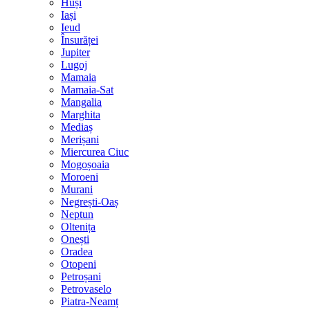
Huși
Iași
Ieud
Însurăței
Jupiter
Lugoj
Mamaia
Mamaia-Sat
Mangalia
Marghita
Mediaș
Merișani
Miercurea Ciuc
Mogoșoaia
Moroeni
Murani
Negrești-Oaș
Neptun
Oltenița
Onești
Oradea
Otopeni
Petroșani
Petrovaselo
Piatra-Neamț