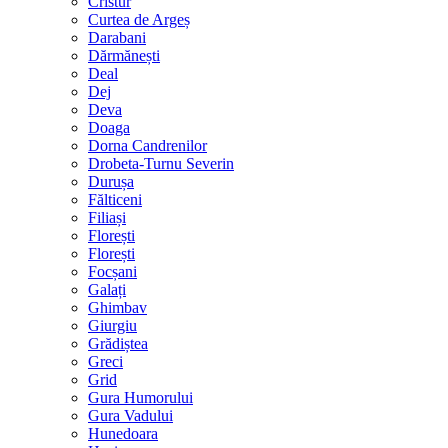
Cristur
Curtea de Argeș
Darabani
Dărmănești
Deal
Dej
Deva
Doaga
Dorna Candrenilor
Drobeta-Turnu Severin
Durușa
Fălticeni
Filiași
Florești
Florești
Focșani
Galați
Ghimbav
Giurgiu
Grădiștea
Greci
Grid
Gura Humorului
Gura Vadului
Hunedoara