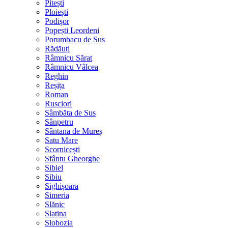
Pitești
Ploiești
Podișor
Popești Leordeni
Porumbacu de Sus
Rădăuți
Râmnicu Sărat
Râmnicu Vâlcea
Reghin
Reșița
Roman
Rusciori
Sâmbăta de Sus
Sânpetru
Sântana de Mureș
Satu Mare
Scornicești
Sfântu Gheorghe
Sibiel
Sibiu
Sighișoara
Simeria
Slănic
Slatina
Slobozia