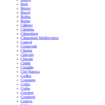
Breb
Brezoi
Bucov
Buftea
Buzău
Călărași
Câmpina
Câmpulung
Câmpulung Moldovenesc
Caracal
Cernavodă
Chiajna
Chișcani
Chișoda
Chitila
Cisnădie
Cluj-Napoca
Codlea
Constanța
Corbu
Corbu
Coroieni
Costinești
Craiova