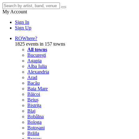
My Account
Sign In
Sign Up
RO
Where?
1825 events in 157 towns
All towns
București
Agapia
Alba Iulia
Alexandria
Arad
Bacău
Baia Mare
Băicoi
Beiuș
Bistrița
Blaj
Bobâlna
Bologa
Botoșani
Brăila
Brașov