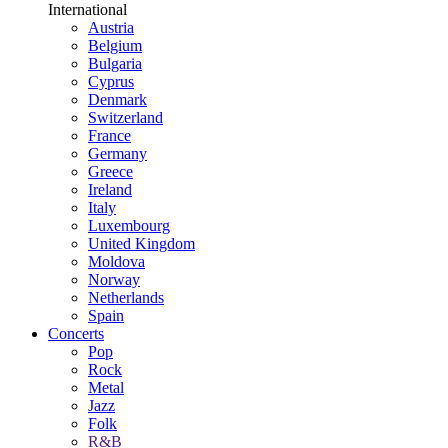
International
Austria
Belgium
Bulgaria
Cyprus
Denmark
Switzerland
France
Germany
Greece
Ireland
Italy
Luxembourg
United Kingdom
Moldova
Norway
Netherlands
Spain
Concerts
Pop
Rock
Metal
Jazz
Folk
R&B