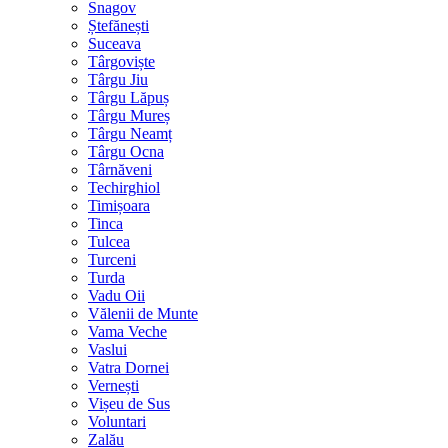
Snagov
Ștefănești
Suceava
Târgoviște
Târgu Jiu
Târgu Lăpuș
Târgu Mureș
Târgu Neamț
Târgu Ocna
Târnăveni
Techirghiol
Timișoara
Tinca
Tulcea
Turceni
Turda
Vadu Oii
Vălenii de Munte
Vama Veche
Vaslui
Vatra Dornei
Vernești
Vișeu de Sus
Voluntari
Zalău