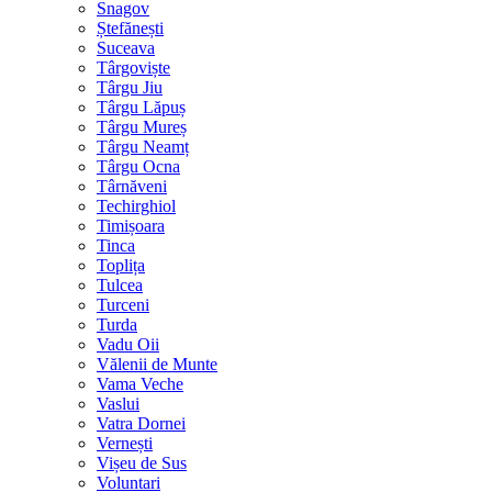
Snagov
Ștefănești
Suceava
Târgoviște
Târgu Jiu
Târgu Lăpuș
Târgu Mureș
Târgu Neamț
Târgu Ocna
Târnăveni
Techirghiol
Timișoara
Tinca
Toplița
Tulcea
Turceni
Turda
Vadu Oii
Vălenii de Munte
Vama Veche
Vaslui
Vatra Dornei
Vernești
Vișeu de Sus
Voluntari