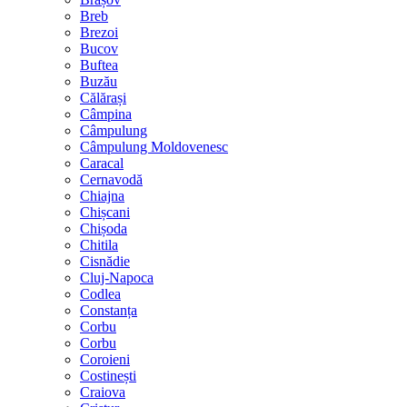
Breb
Brezoi
Bucov
Buftea
Buzău
Călărași
Câmpina
Câmpulung
Câmpulung Moldovenesc
Caracal
Cernavodă
Chiajna
Chișcani
Chișoda
Chitila
Cisnădie
Cluj-Napoca
Codlea
Constanța
Corbu
Corbu
Coroieni
Costinești
Craiova