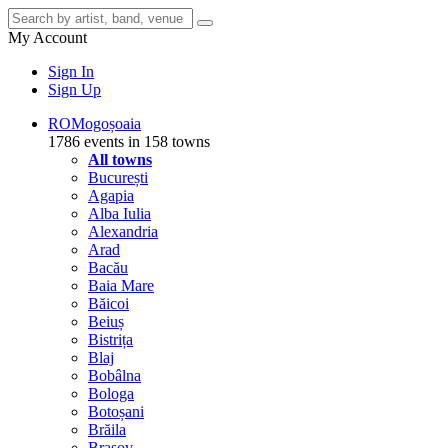
My Account
Sign In
Sign Up
RO
Mogoșoaia
1786 events in 158 towns
All towns
București
Agapia
Alba Iulia
Alexandria
Arad
Bacău
Baia Mare
Băicoi
Beiuș
Bistrița
Blaj
Bobâlna
Bologa
Botoșani
Brăila
Brașov