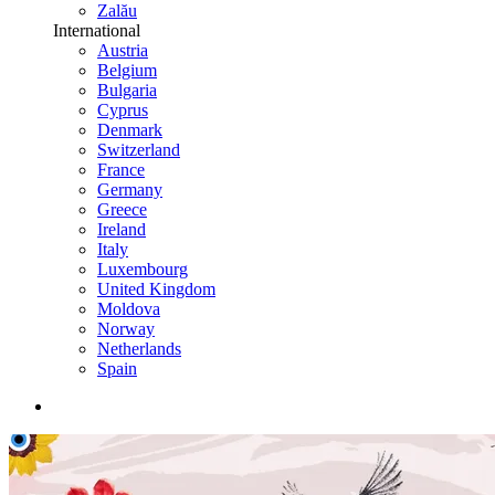
Zalău
International
Austria
Belgium
Bulgaria
Cyprus
Denmark
Switzerland
France
Germany
Greece
Ireland
Italy
Luxembourg
United Kingdom
Moldova
Norway
Netherlands
Spain