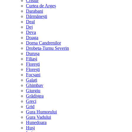
Cristur
Curtea de Argeș
Darabani
Dărmănești
Deal
Dej
Deva
Doaga
Dorna Candrenilor
Drobeta-Turnu Severin
Durușa
Filiași
Florești
Florești
Focșani
Galați
Ghimbav
Giurgiu
Grădiștea
Greci
Grid
Gura Humorului
Gura Vadului
Hunedoara
Huși