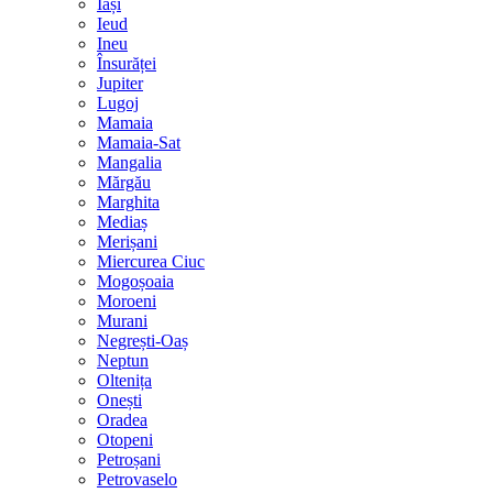
Iași
Ieud
Ineu
Însurăței
Jupiter
Lugoj
Mamaia
Mamaia-Sat
Mangalia
Mărgău
Marghita
Mediaș
Merișani
Miercurea Ciuc
Mogoșoaia
Moroeni
Murani
Negrești-Oaș
Neptun
Oltenița
Onești
Oradea
Otopeni
Petroșani
Petrovaselo