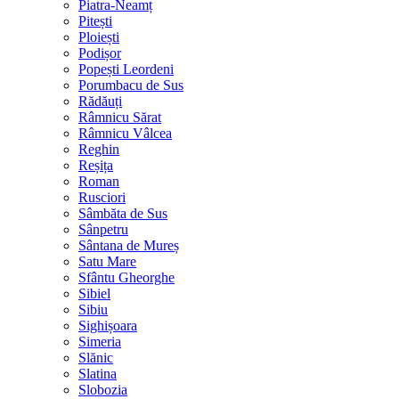
Piatra-Neamț
Pitești
Ploiești
Podișor
Popești Leordeni
Porumbacu de Sus
Rădăuți
Râmnicu Sărat
Râmnicu Vâlcea
Reghin
Reșița
Roman
Rusciori
Sâmbăta de Sus
Sânpetru
Sântana de Mureș
Satu Mare
Sfântu Gheorghe
Sibiel
Sibiu
Sighișoara
Simeria
Slănic
Slatina
Slobozia