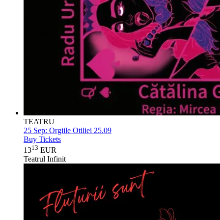
TEATRU
25 Sep:
Orgiile Otiliei 25.09
Buy Tickets
13
13
EUR
Teatrul Infinit