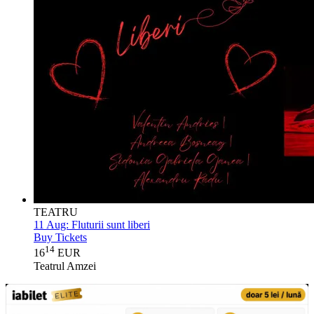
TEATRU
11 Aug:
Fluturii sunt liberi
Buy Tickets
14
16
EUR
Teatrul Amzei