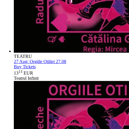
TEATRU
27 Aug:
Orgiile Otiliei 27.08
Buy Tickets
13
13
EUR
Teatrul Infinit