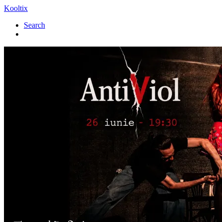
Kooltix
Search