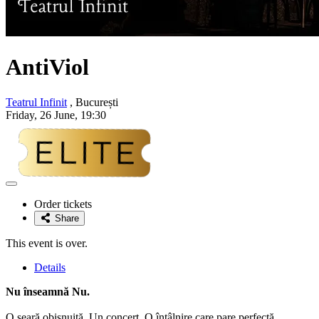
AntiViol
Teatrul Infinit
, București
Friday, 26 June, 19:30
Adaugă
la
Order tickets
favorite
Share
This event is over.
Details
Nu înseamnă Nu.
O seară obișnuită. Un concert. O întâlnire care pare perfectă.