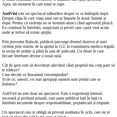
Apoi, un moment în care totul se rupe.
AntiViol
este un spectacol tulburător despre ce se întâmplă după.
Despre clipa în care viața unui om se împarte în două: înainte și
după. Pentru că violența nu se termină atunci când agresorul pleacă.
Ea continuă în întrebări, suspiciuni și priviri care caută vină acolo
unde ar trebui să existe sprijin.
Prin povestea Ralucăi, publicul parcurge drumul dureros al unei
victime prin sistem: de la apelul la 112, la examinarea medico-legală,
la secția de poliție și până în sala de judecată. Un drum în care
fiecare întrebare devine o nouă rană.
Cât de greu este să dovedești adevărul când propriul tău corp pare să
te trădeze?
Cine decide ce înseamnă consimțământ?
Și de ce, uneori, cei mai apropiați oameni sunt primii care se
îndoiesc?
AntiViol nu este doar un spectacol. Este o experiență intensă,
necesară și profund actuală, care pune publicul față în față cu
întrebări incomode despre responsabilitate, prejudecată și empatie.
Un spectacol care te obligă să privești realitatea în ochi, care nu te
lasă să pleci din sală la fel cum ai intrat.