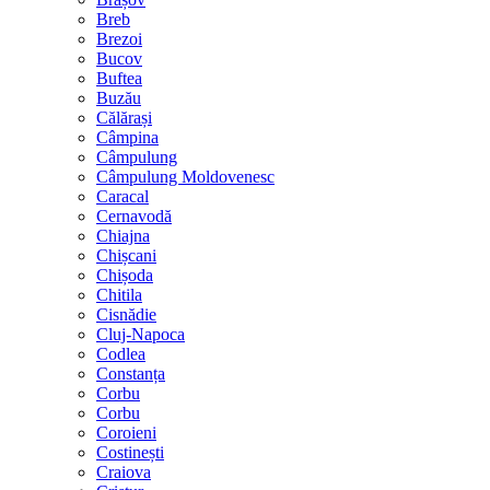
Breb
Brezoi
Bucov
Buftea
Buzău
Călărași
Câmpina
Câmpulung
Câmpulung Moldovenesc
Caracal
Cernavodă
Chiajna
Chișcani
Chișoda
Chitila
Cisnădie
Cluj-Napoca
Codlea
Constanța
Corbu
Corbu
Coroieni
Costinești
Craiova