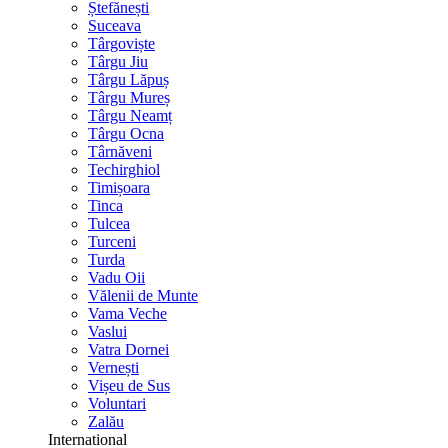
Ștefănești
Suceava
Târgoviște
Târgu Jiu
Târgu Lăpuș
Târgu Mureș
Târgu Neamț
Târgu Ocna
Târnăveni
Techirghiol
Timișoara
Tinca
Tulcea
Turceni
Turda
Vadu Oii
Vălenii de Munte
Vama Veche
Vaslui
Vatra Dornei
Vernești
Vișeu de Sus
Voluntari
Zalău
International