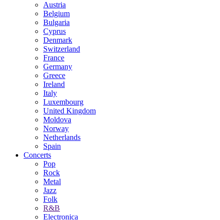
Austria
Belgium
Bulgaria
Cyprus
Denmark
Switzerland
France
Germany
Greece
Ireland
Italy
Luxembourg
United Kingdom
Moldova
Norway
Netherlands
Spain
Concerts
Pop
Rock
Metal
Jazz
Folk
R&B
Electronica