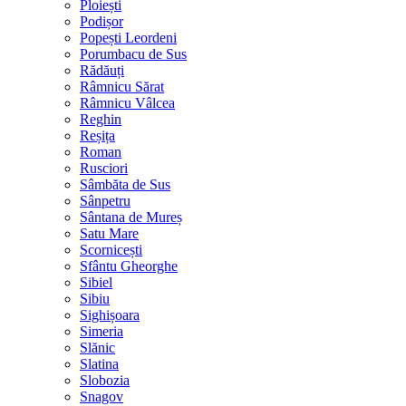
Ploiești
Podișor
Popești Leordeni
Porumbacu de Sus
Rădăuți
Râmnicu Sărat
Râmnicu Vâlcea
Reghin
Reșița
Roman
Rusciori
Sâmbăta de Sus
Sânpetru
Sântana de Mureș
Satu Mare
Scornicești
Sfântu Gheorghe
Sibiel
Sibiu
Sighișoara
Simeria
Slănic
Slatina
Slobozia
Snagov