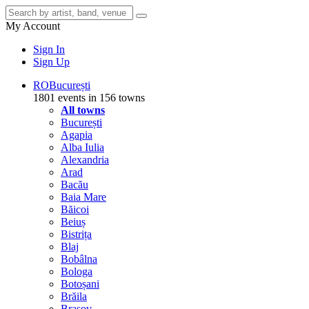
My Account
Sign In
Sign Up
RO
București
1801 events in 156 towns
All towns
București
Agapia
Alba Iulia
Alexandria
Arad
Bacău
Baia Mare
Băicoi
Beiuș
Bistrița
Blaj
Bobâlna
Bologa
Botoșani
Brăila
Brașov