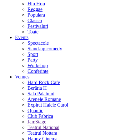
Hip Hop
Reggae
Populara
Clasica
Festivaluri
Toate
Events
Spectacole
Stand-up comedy
Sport
Party
Workshop
Conferinte
Venues
Hard Rock Cafe
Berăria H
Sala Palatului
Arenele Romane
Expirat Halele Carol
Quantic
Club Fabrica
JamStage
Teatrul National
Teatrul Nottara
Happy Cinema