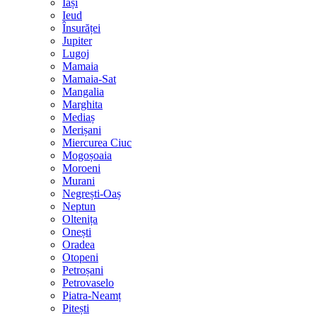
Iași
Ieud
Însurăței
Jupiter
Lugoj
Mamaia
Mamaia-Sat
Mangalia
Marghita
Mediaș
Merișani
Miercurea Ciuc
Mogoșoaia
Moroeni
Murani
Negrești-Oaș
Neptun
Oltenița
Onești
Oradea
Otopeni
Petroșani
Petrovaselo
Piatra-Neamț
Pitești