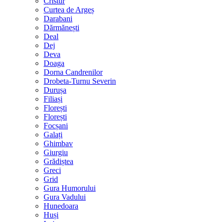
Cristur
Curtea de Argeș
Darabani
Dărmănești
Deal
Dej
Deva
Doaga
Dorna Candrenilor
Drobeta-Turnu Severin
Durușa
Filiași
Florești
Florești
Focșani
Galați
Ghimbav
Giurgiu
Grădiștea
Greci
Grid
Gura Humorului
Gura Vadului
Hunedoara
Huși