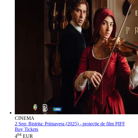
CINEMA
2 Sep:
Bistrita: Primavera (2025) - proiecţie de film PIFF
Buy Tickets
04
4
EUR