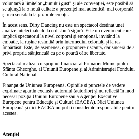
voluntară a limitelor „bunului gust” și ale convenției, este posibil să
se ajungă la o nouă calitate a prezenței mai autentică, mai corporală
și mai sensibilă la propriile emoții.
În acest sens, Dirty Dancing nu este un spectacol destinat unei
analize intelectuale de la o distanță sigură. Este un eveniment care
implică spectatorul la nivel corporal și emoțional, invitând la
empatie, la rușine resimțită prin intermediul celorlalți și la râs
împărtășit. Este, de asemenea, o propunere riscantă, dar sinceră de a
privi propria stânjeneală ca pe o poartă către libertate.
Spectacol realizat cu sprijinul financiar al Primăriei Municipiului
Sfântu Gheorghe, al Uniunii Europene și al Administrației Fondului
Cultural Național.
Finanțat de Uniunea Europeană. Opiniile și punctele de vedere
exprimate aparțin exclusiv autorului (autorilor) și nu reflectă în mod
necesar poziția Uniunii Europene sau a Agenției Executive
Europene pentru Educație și Cultură (EACEA). Nici Uniunea
Europeană și nici EACEA nu pot fi considerate responsabile pentru
acestea.
Atenție!