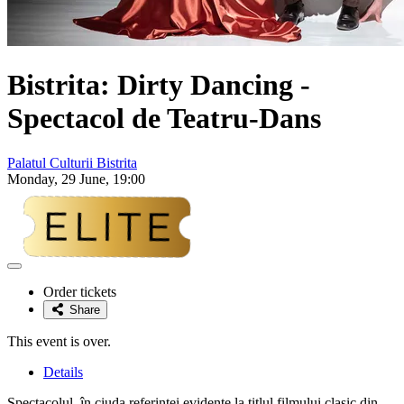
Bistrita: Dirty Dancing -
Spectacol de Teatru-Dans
Palatul Culturii Bistrita
Monday, 29 June, 19:00
Adaugă
la
Order tickets
favorite
Share
This event is over.
Details
Spectacolul, în ciuda referinței evidente la titlul filmului clasic din