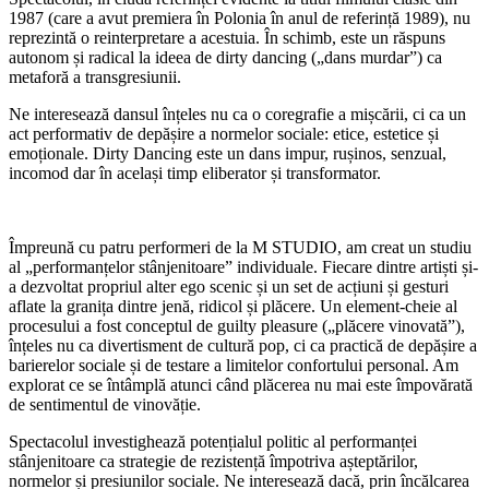
1987 (care a avut premiera în Polonia în anul de referință 1989), nu
reprezintă o reinterpretare a acestuia. În schimb, este un răspuns
autonom și radical la ideea de dirty dancing („dans murdar”) ca
metaforă a transgresiunii.
Ne interesează dansul înțeles nu ca o coregrafie a mișcării, ci ca un
act performativ de depășire a normelor sociale: etice, estetice și
emoționale. Dirty Dancing este un dans impur, rușinos, senzual,
incomod dar în același timp eliberator și transformator.
Împreună cu patru performeri de la M STUDIO, am creat un studiu
al „performanțelor stânjenitoare” individuale. Fiecare dintre artiști și-
a dezvoltat propriul alter ego scenic și un set de acțiuni și gesturi
aflate la granița dintre jenă, ridicol și plăcere. Un element-cheie al
procesului a fost conceptul de guilty pleasure („plăcere vinovată”),
înțeles nu ca divertisment de cultură pop, ci ca practică de depășire a
barierelor sociale și de testare a limitelor confortului personal. Am
explorat ce se întâmplă atunci când plăcerea nu mai este împovărată
de sentimentul de vinovăție.
Spectacolul investighează potențialul politic al performanței
stânjenitoare ca strategie de rezistență împotriva așteptărilor,
normelor și presiunilor sociale. Ne interesează dacă, prin încălcarea