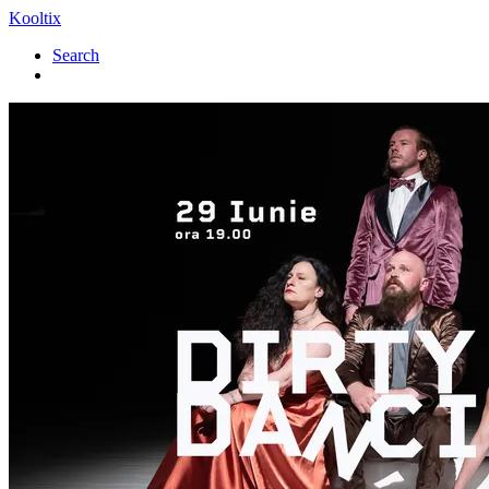
Kooltix
Search