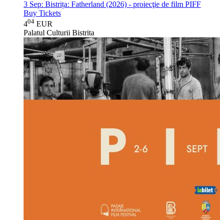
3 Sep:
Bistrița: Fatherland (2026) - proiecţie de film PIFF
Buy Tickets
04
4
EUR
Palatul Culturii Bistrita