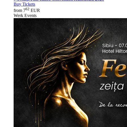
Buy Tickets
62
from 7
EUR
Werk Events