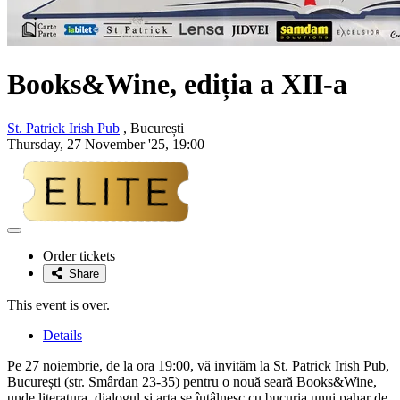
Books&Wine, ediția a XII-a
St. Patrick Irish Pub
, București
Thursday, 27 November '25, 19:00
Adaugă
la
Order tickets
favorite
Share
This event is over.
Details
Pe 27 noiembrie, de la ora 19:00, vă invităm la St. Patrick Irish Pub,
București (str. Smârdan 23-35) pentru o nouă seară Books&Wine,
unde literatura, dialogul și arta se întâlnesc cu bucuria unui pahar de