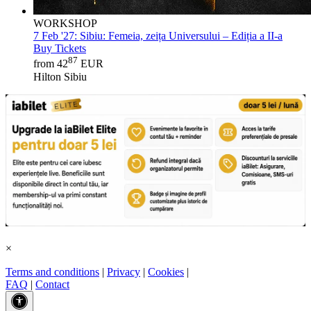
WORKSHOP
7 Feb '27:
Sibiu: Femeia, zeița Universului – Ediția a II-a
Buy Tickets
87
from 42
EUR
Hilton Sibiu
×
Terms and conditions
|
Privacy
|
Cookies
|
FAQ
|
Contact