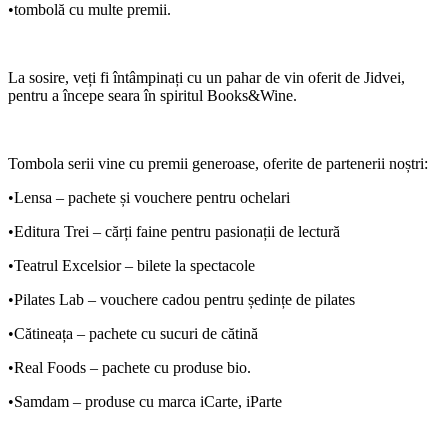
•tombolă cu multe premii.
La sosire, veți fi întâmpinați cu un pahar de vin oferit de
Jidvei
,
pentru a începe seara în spiritul Books&Wine.
Tombola serii
vine cu premii generoase, oferite de partenerii noștri:
•
Lensa
– pachete și vouchere pentru ochelari
•
Editura Trei
– cărți faine pentru pasionații de lectură
•
Teatrul Excelsior
– bilete la spectacole
•
Pilates Lab
– vouchere cadou pentru ședințe de pilates
•
Cătineața
– pachete cu sucuri de cătină
•
Real Foods
– pachete cu produse bio.
•
Samdam
– produse cu marca iCarte, iParte