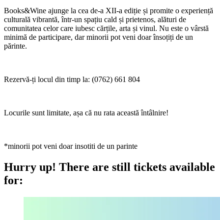
Books&Wine ajunge la
cea de-a XII-a ediție
și promite o experiență
culturală vibrantă, într-un spațiu cald și prietenos, alături de
comunitatea celor care iubesc cărțile, arta și vinul.
Nu este o vârstă
minimă de participare, dar minorii pot veni doar însoțiți de un
părinte.
Rezervă-ți locul din timp la:
(0762) 661 804
Locurile sunt limitate, așa că nu rata această întâlnire!
*minorii pot veni doar insotiti de un parinte
Hurry up!
There are still tickets available
for: