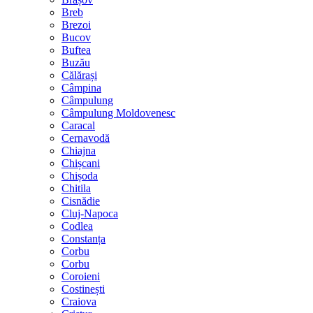
Breb
Brezoi
Bucov
Buftea
Buzău
Călărași
Câmpina
Câmpulung
Câmpulung Moldovenesc
Caracal
Cernavodă
Chiajna
Chișcani
Chișoda
Chitila
Cisnădie
Cluj-Napoca
Codlea
Constanța
Corbu
Corbu
Coroieni
Costinești
Craiova