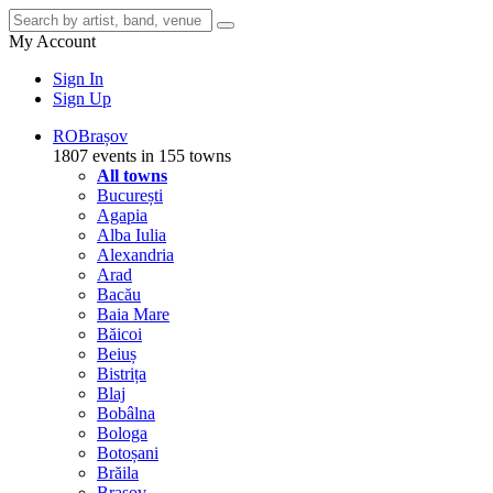
My Account
Sign In
Sign Up
RO
Brașov
1807 events in 155 towns
All towns
București
Agapia
Alba Iulia
Alexandria
Arad
Bacău
Baia Mare
Băicoi
Beiuș
Bistrița
Blaj
Bobâlna
Bologa
Botoșani
Brăila
Brașov