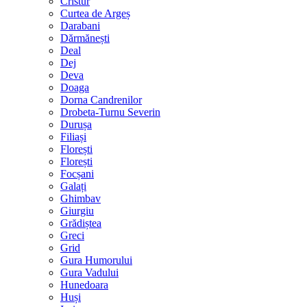
Cristur
Curtea de Argeș
Darabani
Dărmănești
Deal
Dej
Deva
Doaga
Dorna Candrenilor
Drobeta-Turnu Severin
Durușa
Filiași
Florești
Florești
Focșani
Galați
Ghimbav
Giurgiu
Grădiștea
Greci
Grid
Gura Humorului
Gura Vadului
Hunedoara
Huși