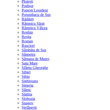
Ploiești
Podișor
Popești Leordeni
Porumbacu de Sus
Rădăuți
Râmnicu Sărat
Râmnicu Vâlcea
Reghin
Reșița
Roman
Rusciori
Sâmbăta de Sus
Sânpetru
Sântana de Mureș
Satu Mare
Sfântu Gheorghe
Sibiel
Sibiu
Sighișoara
Simeria
Slănic
Slatina
Slobozia
Snagov
Ștefănești