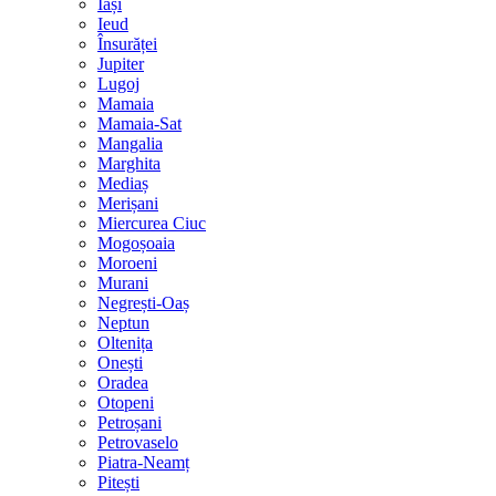
Iași
Ieud
Însurăței
Jupiter
Lugoj
Mamaia
Mamaia-Sat
Mangalia
Marghita
Mediaș
Merișani
Miercurea Ciuc
Mogoșoaia
Moroeni
Murani
Negrești-Oaș
Neptun
Oltenița
Onești
Oradea
Otopeni
Petroșani
Petrovaselo
Piatra-Neamț
Pitești