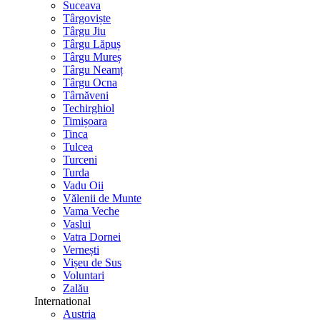
Suceava
Târgoviște
Târgu Jiu
Târgu Lăpuș
Târgu Mureș
Târgu Neamț
Târgu Ocna
Târnăveni
Techirghiol
Timișoara
Tinca
Tulcea
Turceni
Turda
Vadu Oii
Vălenii de Munte
Vama Veche
Vaslui
Vatra Dornei
Vernești
Vișeu de Sus
Voluntari
Zalău
International
Austria