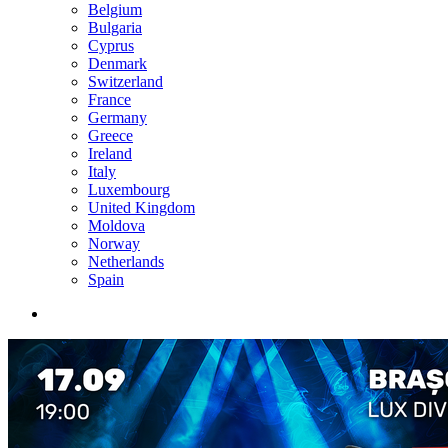
Belgium
Bulgaria
Cyprus
Denmark
Switzerland
France
Germany
Greece
Ireland
Italy
Luxembourg
United Kingdom
Moldova
Norway
Netherlands
Spain