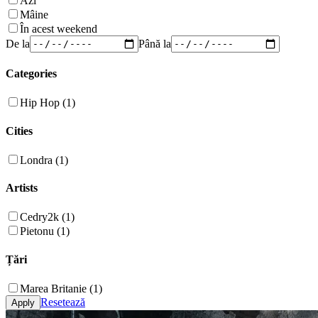
Azi
Mâine
În acest weekend
De la
Până la
Categories
Hip Hop (1)
Cities
Londra (1)
Artists
Cedry2k (1)
Pietonu (1)
Țări
Marea Britanie (1)
Resetează