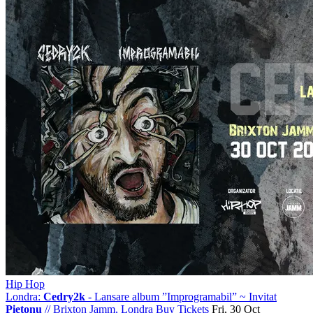
Hip Hop
Londra:
Cedry2k
- Lansare album ”Improgramabil” ~ Invitat
Pietonu
//
Brixton Jamm, Londra
Buy Tickets
Fri, 30 Oct