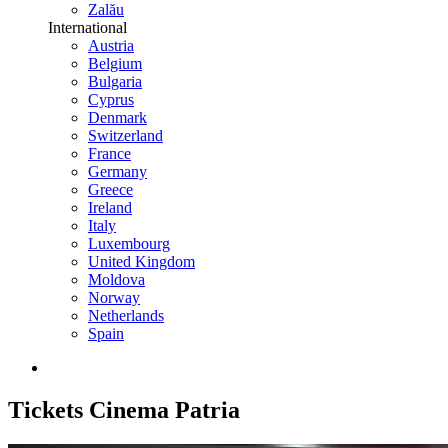
Zalău
International
Austria
Belgium
Bulgaria
Cyprus
Denmark
Switzerland
France
Germany
Greece
Ireland
Italy
Luxembourg
United Kingdom
Moldova
Norway
Netherlands
Spain
Tickets
Cinema Patria