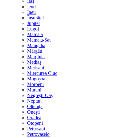
Iași
Ieud
Ineu
Însurăței
Jupiter
Lugoj
Mamaia
Mamaia-Sat
Mangalia
Mărgău
Marghita
Mediaș
Merișani
Miercurea Ciuc
Mogoșoaia
Moroeni
Murani
Negrești-Oaș
Neptun
Oltenița
Onești
Oradea
Otopeni
Petroșani
Petrovaselo