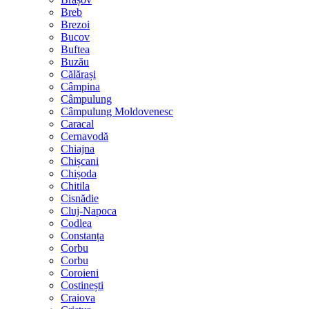
Breb
Brezoi
Bucov
Buftea
Buzău
Călărași
Câmpina
Câmpulung
Câmpulung Moldovenesc
Caracal
Cernavodă
Chiajna
Chișcani
Chișoda
Chitila
Cisnădie
Cluj-Napoca
Codlea
Constanța
Corbu
Corbu
Coroieni
Costinești
Craiova