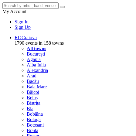
My Account
Sign In
Sign Up
RO
Craiova
1790 events in 158 towns
All towns
București
Agapia
Alba Iulia
Alexandria
Arad
Bacău
Baia Mare
Băicoi
Beiuș
Bistrița
Blaj
Bobâlna
Bologa
Botoșani
Brăila
Brașov