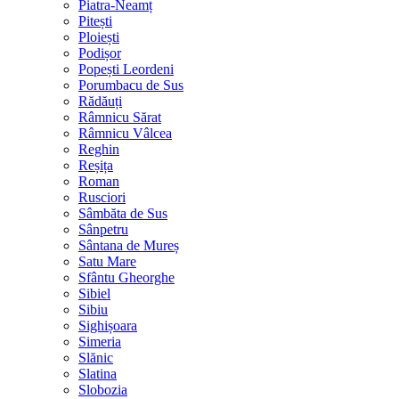
Piatra-Neamț
Pitești
Ploiești
Podișor
Popești Leordeni
Porumbacu de Sus
Rădăuți
Râmnicu Sărat
Râmnicu Vâlcea
Reghin
Reșița
Roman
Rusciori
Sâmbăta de Sus
Sânpetru
Sântana de Mureș
Satu Mare
Sfântu Gheorghe
Sibiel
Sibiu
Sighișoara
Simeria
Slănic
Slatina
Slobozia