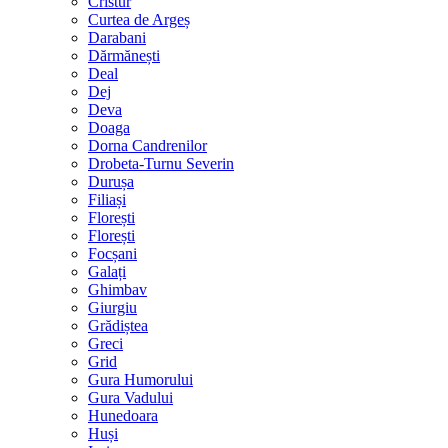
Cristur
Curtea de Argeș
Darabani
Dărmănești
Deal
Dej
Deva
Doaga
Dorna Candrenilor
Drobeta-Turnu Severin
Durușa
Filiași
Florești
Florești
Focșani
Galați
Ghimbav
Giurgiu
Grădiștea
Greci
Grid
Gura Humorului
Gura Vadului
Hunedoara
Huși