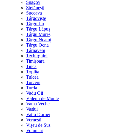
Snagov
Ștefănești
Suceava
Târgoviște
Târgu Jiu
Târgu Lăpuș
Târgu Mureș
Târgu Neamț
Târgu Ocna
Târnăveni
Techirghiol
Timișoara
Tinca
Toplița
Tulcea
Turceni
Turda
Vadu Oii
Vălenii de Munte
Vama Veche
Vaslui
Vatra Dornei
Vernești
Vișeu de Sus
Voluntari