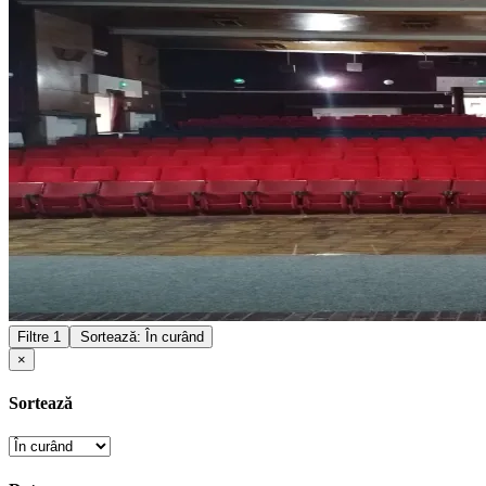
Filtre
1
Sortează: În curând
×
Sortează