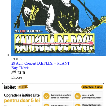
ROCK
29 Aug:
Concert D.E.N.I.S. + PLANT
Buy Tickets
08
8
EUR
Encore