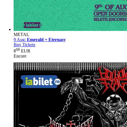
METAL
9 Aug:
Emerald + Eternasy
Buy Tickets
08
8
EUR
Encore