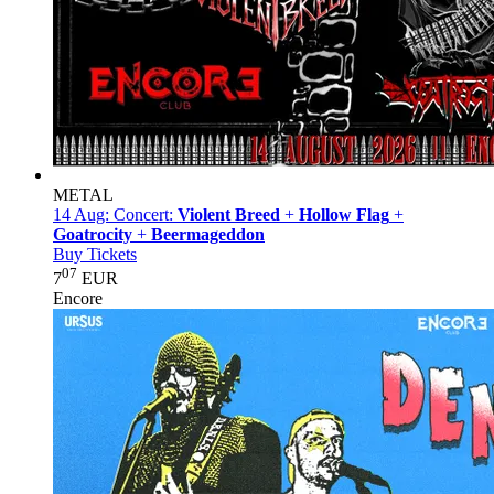
METAL
14 Aug:
Concert:
Violent Breed
+
Hollow Flag
+
Goatrocity
+
Beermageddon
Buy Tickets
07
7
EUR
Encore