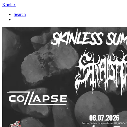
Kooltix
Search