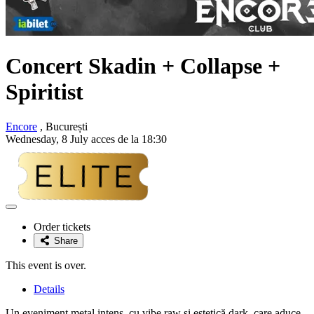
Concert
Skadin + Collapse +
Spiritist
Encore
, București
Wednesday, 8 July acces de la 18:30
Adaugă
la
Order tickets
favorite
Share
This event is over.
Details
Un eveniment metal intens, cu vibe raw si estetică dark, care aduce