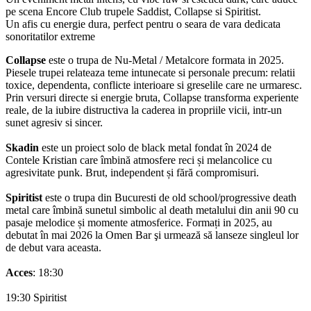
pe scena Encore Club trupele Saddist, Collapse si Spiritist.
Un afis cu energie dura, perfect pentru o seara de vara dedicata
sonoritatilor extreme
Collapse
este o trupa de Nu-Metal / Metalcore formata in 2025.
Piesele trupei relateaza teme intunecate si personale precum: relatii
toxice, dependenta, conflicte interioare si greselile care ne urmaresc.
Prin versuri directe si energie bruta, Collapse transforma experiente
reale, de la iubire distructiva la caderea in propriile vicii, intr-un
sunet agresiv si sincer.
Skadin
este un proiect solo de black metal fondat în 2024 de
Contele Kristian care îmbină atmosfere reci și melancolice cu
agresivitate punk. Brut, independent și fără compromisuri.
Spiritist
este o trupa din Bucuresti de old school/progressive death
metal care îmbină sunetul simbolic al death metalului din anii 90 cu
pasaje melodice și momente atmosferice. Formați in 2025, au
debutat în mai 2026 la Omen Bar şi urmează să lanseze singleul lor
de debut vara aceasta.
Acces
: 18:30
19:30 Spiritist