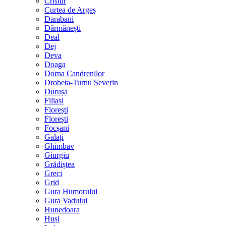
Cristur
Curtea de Argeș
Darabani
Dărmănești
Deal
Dej
Deva
Doaga
Dorna Candrenilor
Drobeta-Turnu Severin
Durușa
Filiași
Florești
Florești
Focșani
Galați
Ghimbav
Giurgiu
Grădiștea
Greci
Grid
Gura Humorului
Gura Vadului
Hunedoara
Huși