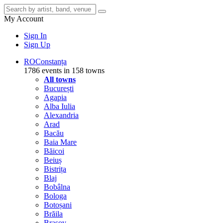
My Account
Sign In
Sign Up
RO
Constanța
1786 events in 158 towns
All towns
București
Agapia
Alba Iulia
Alexandria
Arad
Bacău
Baia Mare
Băicoi
Beiuș
Bistrița
Blaj
Bobâlna
Bologa
Botoșani
Brăila
Brașov