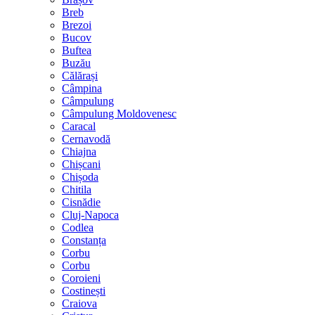
Breb
Brezoi
Bucov
Buftea
Buzău
Călărași
Câmpina
Câmpulung
Câmpulung Moldovenesc
Caracal
Cernavodă
Chiajna
Chișcani
Chișoda
Chitila
Cisnădie
Cluj-Napoca
Codlea
Constanța
Corbu
Corbu
Coroieni
Costinești
Craiova