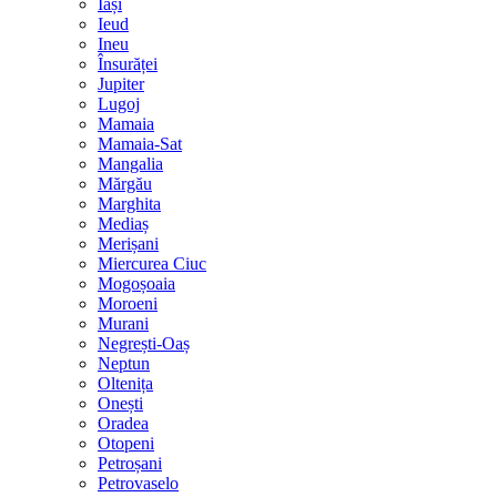
Iași
Ieud
Ineu
Însurăței
Jupiter
Lugoj
Mamaia
Mamaia-Sat
Mangalia
Mărgău
Marghita
Mediaș
Merișani
Miercurea Ciuc
Mogoșoaia
Moroeni
Murani
Negrești-Oaș
Neptun
Oltenița
Onești
Oradea
Otopeni
Petroșani
Petrovaselo