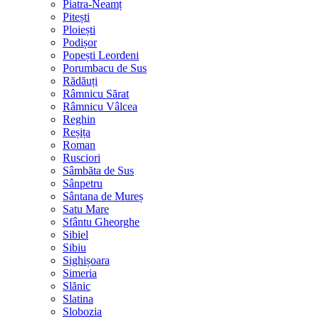
Piatra-Neamț
Pitești
Ploiești
Podișor
Popești Leordeni
Porumbacu de Sus
Rădăuți
Râmnicu Sărat
Râmnicu Vâlcea
Reghin
Reșița
Roman
Rusciori
Sâmbăta de Sus
Sânpetru
Sântana de Mureș
Satu Mare
Sfântu Gheorghe
Sibiel
Sibiu
Sighișoara
Simeria
Slănic
Slatina
Slobozia