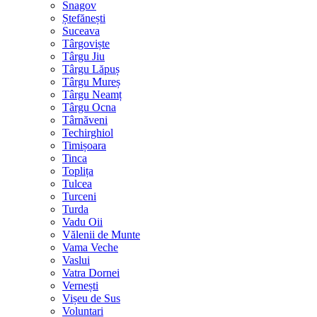
Snagov
Ștefănești
Suceava
Târgoviște
Târgu Jiu
Târgu Lăpuș
Târgu Mureș
Târgu Neamț
Târgu Ocna
Târnăveni
Techirghiol
Timișoara
Tinca
Toplița
Tulcea
Turceni
Turda
Vadu Oii
Vălenii de Munte
Vama Veche
Vaslui
Vatra Dornei
Vernești
Vișeu de Sus
Voluntari