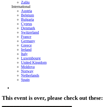
Zalău
International
Austria
Belgium
Bulgaria
Cyprus
Denmark
Switzerland
France
Germany
Greece
Ireland
Italy
Luxembourg
United Kingdom
Moldova
Norway
Netherlands
Spain
This event is over,
please check out these: