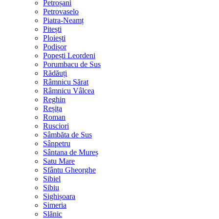
Petroșani
Petrovaselo
Piatra-Neamț
Pitești
Ploiești
Podișor
Popești Leordeni
Porumbacu de Sus
Rădăuți
Râmnicu Sărat
Râmnicu Vâlcea
Reghin
Reșița
Roman
Rusciori
Sâmbăta de Sus
Sânpetru
Sântana de Mureș
Satu Mare
Sfântu Gheorghe
Sibiel
Sibiu
Sighișoara
Simeria
Slănic