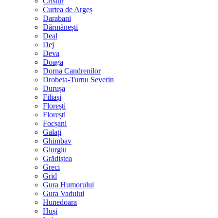
Cristur
Curtea de Argeș
Darabani
Dărmănești
Deal
Dej
Deva
Doaga
Dorna Candrenilor
Drobeta-Turnu Severin
Durușa
Filiași
Florești
Florești
Focșani
Galați
Ghimbav
Giurgiu
Grădiștea
Greci
Grid
Gura Humorului
Gura Vadului
Hunedoara
Huși