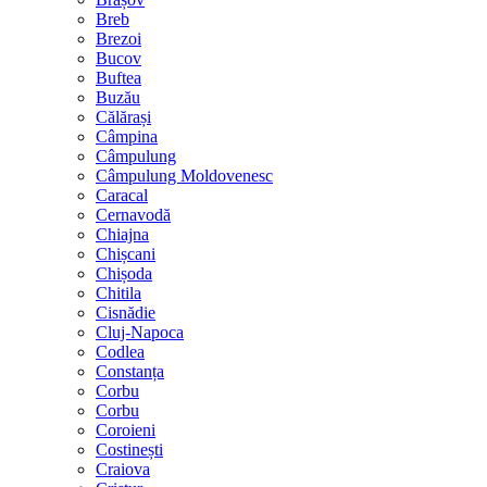
Breb
Brezoi
Bucov
Buftea
Buzău
Călărași
Câmpina
Câmpulung
Câmpulung Moldovenesc
Caracal
Cernavodă
Chiajna
Chișcani
Chișoda
Chitila
Cisnădie
Cluj-Napoca
Codlea
Constanța
Corbu
Corbu
Coroieni
Costinești
Craiova