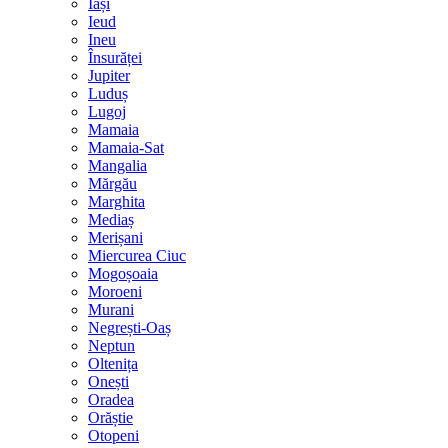
Iași
Ieud
Ineu
Însurăței
Jupiter
Luduș
Lugoj
Mamaia
Mamaia-Sat
Mangalia
Mărgău
Marghita
Mediaș
Merișani
Miercurea Ciuc
Mogoșoaia
Moroeni
Murani
Negrești-Oaș
Neptun
Oltenița
Onești
Oradea
Orăștie
Otopeni