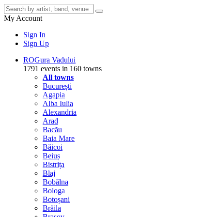
My Account
Sign In
Sign Up
RO
Gura Vadului
1791 events in 160 towns
All towns
București
Agapia
Alba Iulia
Alexandria
Arad
Bacău
Baia Mare
Băicoi
Beiuș
Bistrița
Blaj
Bobâlna
Bologa
Botoșani
Brăila
Brașov