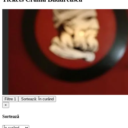
Filtre
1
Sortează: În curând
×
Sortează