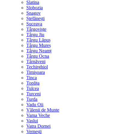
Slatina
Slobozia
Snagov
Ștefănești
Suceava
Târgoviște
Târgu Jiu
Târgu Lăpuș
Târgu Mureș
Târgu Neamț
Târgu Ocna
Târnăveni
Techirghiol
Timișoara
Tinca
Toplița
Tulcea
Turceni
Turda
Vadu Oii
Vălenii de Munte
Vama Veche
Vaslui
Vatra Dornei
Vernești