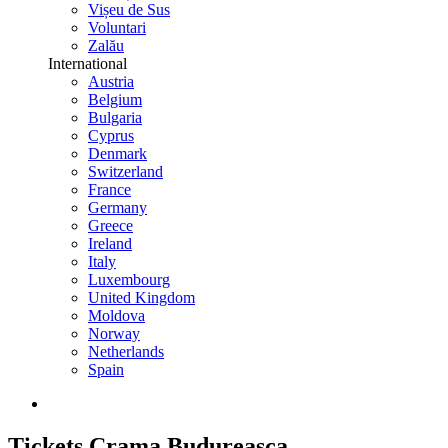
Vișeu de Sus
Voluntari
Zalău
International
Austria
Belgium
Bulgaria
Cyprus
Denmark
Switzerland
France
Germany
Greece
Ireland
Italy
Luxembourg
United Kingdom
Moldova
Norway
Netherlands
Spain
Tickets
Crama Budureasca