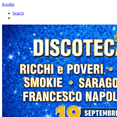
Kooltix
Search