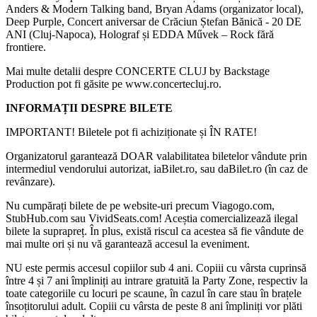
Anders & Modern Talking band, Bryan Adams (organizator local),
Deep Purple, Concert aniversar de Crăciun Ștefan Bănică - 20 DE
ANI (Cluj-Napoca), Holograf și EDDA Művek – Rock fără
frontiere.
Mai multe detalii despre CONCERTE CLUJ by Backstage
Production pot fi găsite pe www.concertecluj.ro.
INFORMAȚII DESPRE BILETE
IMPORTANT! Biletele pot fi achiziționate și ÎN RATE!
Organizatorul garantează DOAR valabilitatea biletelor vândute prin
intermediul vendorului autorizat, iaBilet.ro, sau daBilet.ro (în caz de
revânzare).
Nu cumpărați bilete de pe website-uri precum Viagogo.com,
StubHub.com sau VividSeats.com! Aceștia comercializează ilegal
bilete la suprapreț. În plus, există riscul ca acestea să fie vândute de
mai multe ori și nu vă garantează accesul la eveniment.
NU este permis accesul copiilor sub 4 ani. Copiii cu vârsta cuprinsă
între 4 și 7 ani împliniți au intrare gratuită la Party Zone, respectiv la
toate categoriile cu locuri pe scaune, în cazul în care stau în brațele
însoțitorului adult. Copiii cu vârsta de peste 8 ani împliniți vor plăti