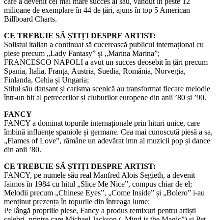
care a devenit cel mai mare succes al său, vândut în peste 12
milioane de exemplare în 44 de țări, ajuns în top 5 American
Billboard Charts.
CE TREBUIE SĂ ȘTIȚI DESPRE ARTIST:
Solistul italian a continuat să cucerească publicul internațional cu
piese precum „Lady Fantasy” și „Marina Marina”;
FRANCESCO NAPOLI a avut un succes deosebit în țări precum
Spania, Italia, Franța, Austria, Suedia, România, Norvegia,
Finlanda, Cehia și Ungaria;
Stilul său dansant și carisma scenică au transformat fiecare melodie
într-un hit al petrecerilor și cluburilor europene din anii ’80 și ’90.
FANCY
FANCY a dominat topurile internaționale prin hituri unice, care
îmbină influențe spaniole și germane. Cea mai cunoscută piesă a sa,
„Flames of Love”, rămâne un adevărat imn al muzicii pop și dance
din anii ’80.
CE TREBUIE SĂ ȘTIȚI DESPRE ARTIST:
FANCY, pe numele său real Manfred Alois Segieth, a devenit
faimos în 1984 cu hitul „Slice Me Nice”, compus chiar de el;
Melodii precum „Chinese Eyes”, „Come Inside” și „Bolero” i-au
menținut prezența în topurile din întreaga lume;
Pe lângă propriile piese, Fancy a produs remixuri pentru artiști
celebri, printre care Michael Jackson („Mind is the Magic”) și Pet