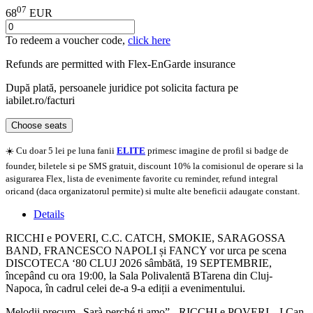
07
68
EUR
To redeem a voucher code,
click here
Refunds are permitted with
Flex-EnGarde
insurance
După plată, persoanele juridice pot solicita factura pe
iabilet.ro/facturi
Choose seats
☀️ Cu doar 5 lei pe luna fanii
ELITE
primesc imagine de profil si badge de
founder, biletele si pe SMS gratuit, discount 10% la comisionul de operare si la
asigurarea Flex, lista de evenimente favorite cu reminder, refund integral
oricand (daca organizatorul permite) si multe alte beneficii adaugate constant.
Details
RICCHI e POVERI, C.C. CATCH, SMOKIE, SARAGOSSA
BAND, FRANCESCO NAPOLI și FANCY vor urca pe scena
DISCOTECA ‘80 CLUJ 2026 sâmbătă, 19 SEPTEMBRIE,
începând cu ora 19:00, la Sala Polivalentă BTarena din Cluj-
Napoca, în cadrul celei de-a 9-a ediții a evenimentului.
Melodii precum „Sarà perché ti amo” - RICCHI e POVERI, „I Can