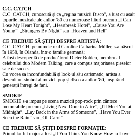
C.C. CATCH
C.C. CATCH, cunoscută și ca „regina muzicii Disco”, a luat cu asalt
topurile muzicale ale anilor ‘80 cu numeroase hituri precum „I Can
Lose My Heart Tonight”, „Heartbreak Hotel”, „Cause You Are
Young”, „Strangers By Night” sau „Heaven and Hell”.
CE TREBUIE SĂ ȘTIȚI DESPRE ARTISTĂ:
C.C. CATCH, pe numele real Caroline Catharina Müller, s-a născut
în 1958, în Olanda, într-o familie germană;
A fost descoperită de producătorul Dieter Bohlen, membru al
celebrului duo Modern Talking, care a compus majoritatea pieselor
sale de succes;
Cu vocea sa inconfundabilă și look-ul său carismatic, artista a
devenit un simbol al muzicii pop și disco a anilor ’80, inspirând
generații întregi de fani.
SMOKIE
SMOKIE s-a impus pe scena muzicii pop-rock prin cântece
memorabile precum „Living Next Door to Alice”, „I'll Meet You at
Midnight”, „Lay Back in the Arms of Someone”, „Have You Ever
Seen the Rain” sau „Oh Carol”.
CE TREBUIE SĂ ȘTIȚI DESPRE FORMAȚIE
:
Primul lor hit major a fost „If You Think You Know How to Love