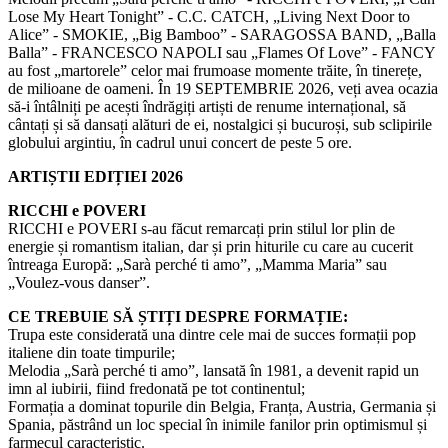
Lose My Heart Tonight” - C.C. CATCH, „Living Next Door to
Alice” - SMOKIE, „Big Bamboo” - SARAGOSSA BAND, „Balla
Balla” - FRANCESCO NAPOLI sau „Flames Of Love” - FANCY
au fost „martorele” celor mai frumoase momente trăite, în tinerețe,
de milioane de oameni. În 19 SEPTEMBRIE 2026, veți avea ocazia
să-i întâlniți pe acești îndrăgiți artiști de renume internațional, să
cântați și să dansați alături de ei, nostalgici și bucuroși, sub sclipirile
globului argintiu, în cadrul unui concert de peste 5 ore.
ARTIȘTII EDIȚIEI 2026
RICCHI e POVERI
RICCHI e POVERI s-au făcut remarcați prin stilul lor plin de
energie și romantism italian, dar și prin hiturile cu care au cucerit
întreaga Europă: „Sarà perché ti amo”, „Mamma Maria” sau
„Voulez-vous danser”.
CE TREBUIE SĂ ȘTIȚI DESPRE FORMAȚIE:
Trupa este considerată una dintre cele mai de succes formații pop
italiene din toate timpurile;
Melodia „Sarà perché ti amo”, lansată în 1981, a devenit rapid un
imn al iubirii, fiind fredonată pe tot continentul;
Formația a dominat topurile din Belgia, Franța, Austria, Germania și
Spania, păstrând un loc special în inimile fanilor prin optimismul și
farmecul caracteristic.