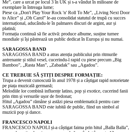
Me”, care a urcat pe locul 3 în UK și s-a vândut în milioane de
exemplare în întreaga lume;
Piese ca „Don't Play Your Rock 'n' Roll To Me”, „Living Next Door
to Alice” și „Oh Carol” le-au consolidat statutul de trupă cu succes
internațional, aducându-le în palmares discuri de argint, aur și
platină;
Formația continuă să fie activă: produce albume, susține turnee
mondiale și își păstrează un public dedicat în Europa și nu numai.
SARAGOSSA BAND
SARAGOSSA BAND a atras atenția publicului prin ritmurile
antrenante și stilul vesel, cucerindu-l rapid cu piese precum „Big
Bamboo”, „Rasta Man”, „Zabadak” sau „Agadou”.
CE TREBUIE SĂ ȘTIȚI DESPRE FORMAȚIE:
Trupa a devenit cunoscută în anul 1978 și a câștigat rapid notorietate
pe piața muzicală germană;
Melodiile lor combină influențe latino, pop și exotice, cucerind fanii
prin ritm și versurile ușor de fredonat;
Hitul „Agadou” rămâne și astăzi piesa emblematică pentru care
SARAGOSSA BAND este iubită de public, fiind un simbol al
muzicii pop și dance.
FRANCESCO NAPOLI
FRANCESCO NAPOLI și-a câștigat faima prin hitul „Balla Balla”,