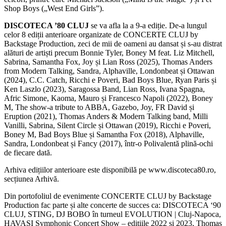
Shop Boys („West End Girls”).
DISCOTECA ’80 CLUJ
se va afla la a 9-a ediție. De-a lungul
celor 8 ediții anterioare organizate de CONCERTE CLUJ by
Backstage Production, zeci de mii de oameni au dansat și s-au distrat
alături de artiști precum Bonnie Tyler, Boney M feat. Liz Mitchell,
Sabrina, Samantha Fox, Joy și Lian Ross (2025), Thomas Anders
from Modern Talking, Sandra, Alphaville, Londonbeat și Ottawan
(2024), C.C. Catch, Ricchi e Poveri, Bad Boys Blue, Ryan Paris și
Ken Laszlo (2023), Saragossa Band, Lian Ross, Ivana Spagna,
Afric Simone, Kaoma, Mauro și Francesco Napoli (2022), Boney
M, The show-a tribute to ABBA, Gazebo, Joy, FR David și
Eruption (2021), Thomas Anders & Modern Talking band, Milli
Vanilli, Sabrina, Silent Circle și Ottawan (2019), Ricchi e Poveri,
Boney M, Bad Boys Blue și Samantha Fox (2018), Alphaville,
Sandra, Londonbeat și Fancy (2017), într-o Polivalentă plină-ochi
de fiecare dată.
Arhiva edițiilor anterioare este disponibilă pe www.discoteca80.ro,
secțiunea Arhivă.
Din portofoliul de evenimente CONCERTE CLUJ by Backstage
Production fac parte și alte concerte de succes ca: DISCOTECA ‘90
CLUJ, STING, DJ BOBO în turneul EVOLUTION | Cluj-Napoca,
HAVASI Symphonic Concert Show – edițiile 2022 și 2023, Thomas