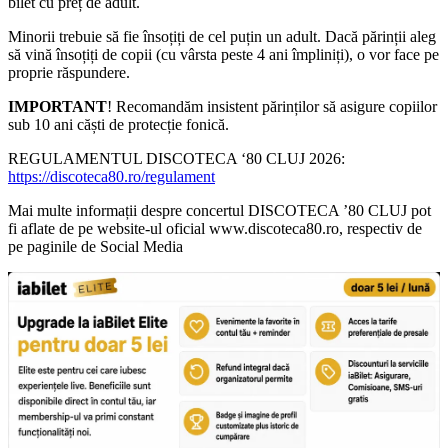
bilet cu preț de adult.
Minorii trebuie să fie însoțiți de cel puțin un adult. Dacă părinții aleg
să vină însoțiți de copii (cu vârsta peste 4 ani împliniți), o vor face pe
proprie răspundere.
IMPORTANT
! Recomandăm insistent părinților să asigure copiilor
sub 10 ani căști de protecție fonică.
REGULAMENTUL DISCOTECA ‘80 CLUJ 2026:
https://discoteca80.ro/regulament
Mai multe informații despre concertul DISCOTECA ’80 CLUJ pot
fi aflate de pe website-ul oficial www.discoteca80.ro, respectiv de
pe paginile de Social Media