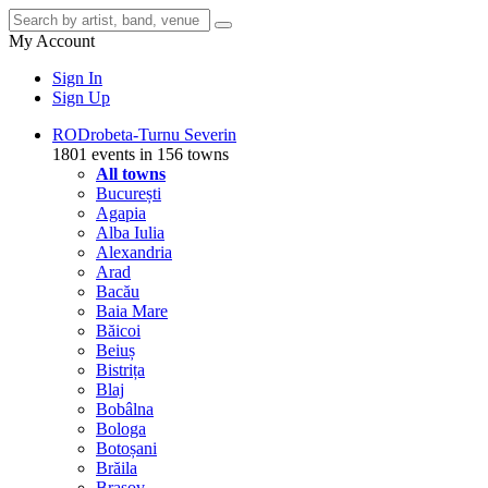
My Account
Sign In
Sign Up
RO
Drobeta-Turnu Severin
1801 events in 156 towns
All towns
București
Agapia
Alba Iulia
Alexandria
Arad
Bacău
Baia Mare
Băicoi
Beiuș
Bistrița
Blaj
Bobâlna
Bologa
Botoșani
Brăila
Brașov