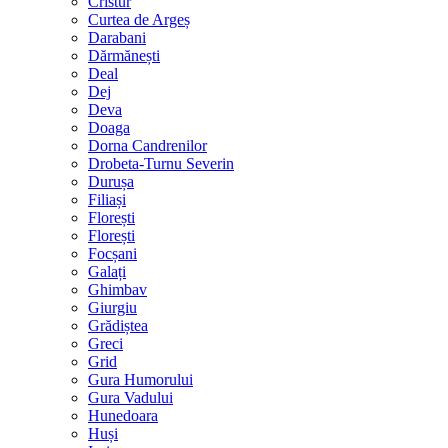
Cristur
Curtea de Argeș
Darabani
Dărmănești
Deal
Dej
Deva
Doaga
Dorna Candrenilor
Drobeta-Turnu Severin
Durușa
Filiași
Florești
Florești
Focșani
Galați
Ghimbav
Giurgiu
Grădiștea
Greci
Grid
Gura Humorului
Gura Vadului
Hunedoara
Huși