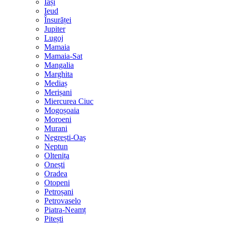
Iași
Ieud
Însurăței
Jupiter
Lugoj
Mamaia
Mamaia-Sat
Mangalia
Marghita
Mediaș
Merișani
Miercurea Ciuc
Mogoșoaia
Moroeni
Murani
Negrești-Oaș
Neptun
Oltenița
Onești
Oradea
Otopeni
Petroșani
Petrovaselo
Piatra-Neamț
Pitești