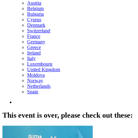
Austria
Belgium
Bulgaria
Cyprus
Denmark
Switzerland
France
Germany
Greece
Ireland
Italy
Luxembourg
United Kingdom
Moldova
Norway
Netherlands
Spain
This event is over,
please check out these: