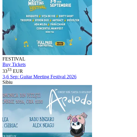
FESTIVAL
Buy Tickets
33
33
EUR
3-6 Sep:
Guitar Meeting Festival 2026
Sibiu