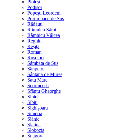
Ploiești
Podișor
Popești Leordeni
Porumbacu de Sus
Rădăuți
Râmnicu Sărat
Râmnicu Vâlcea
Reghin
Reșița
Roman
Rusciori
Sâmbăta de Sus
Sânpetru
Sântana de Mureș
Satu Mare
Scornicești
Sfântu Gheorghe
Sibiel
Sibiu
Sighișoara
Simeria
Slănic
Slatina
Slobozia
Snagov