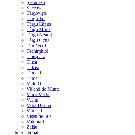
Ștefănești
Suceava
Târgoviște
Târgu Jiu
Târgu Lăpuș
Târgu Mureș
Târgu Neamț
Târgu Ocna
Târnăveni
Techirghiol
Timișoara
Tinca
Tulcea
Turceni
Turda
Vadu Oii
Vălenii de Munte
Vama Veche
Vaslui
Vatra Dornei
Vernești
Vișeu de Sus
Voluntari
Zalău
International