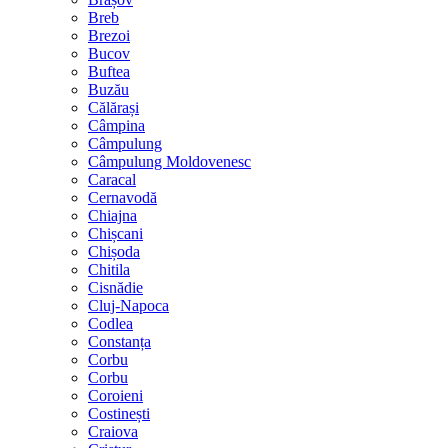
Breb
Brezoi
Bucov
Buftea
Buzău
Călărași
Câmpina
Câmpulung
Câmpulung Moldovenesc
Caracal
Cernavodă
Chiajna
Chișcani
Chișoda
Chitila
Cisnădie
Cluj-Napoca
Codlea
Constanța
Corbu
Corbu
Coroieni
Costinești
Craiova