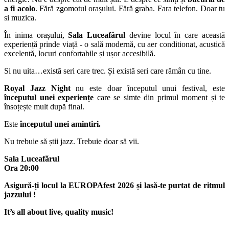
a fi acolo
. Fără zgomotul orașului. Fără graba. Fara telefon. Doar tu
si muzica.
În inima orașului,
Sala Luceafărul
devine locul în care această
experiență prinde viață - o sală modernă, cu aer conditionat, acustică
excelentă, locuri confortabile și ușor accesibilă.
Si nu uita…există seri care trec. Și există seri care rămân cu tine.
Royal Jazz Night
nu este doar începutul unui festival, este
începutul unei experiențe
care se simte din primul moment și te
însoțește mult după final.
Este
începutul unei amintiri.
Nu trebuie să știi jazz. Trebuie doar să vii.
Sala Luceafărul
Ora 20:00
Asigură-ți locul la EUROPAfest 2026 și lasă-te purtat de ritmul
jazzului !
It’s all about live, quality music!