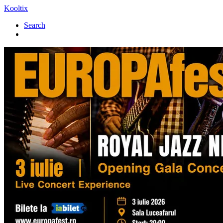
Kooltix
Search