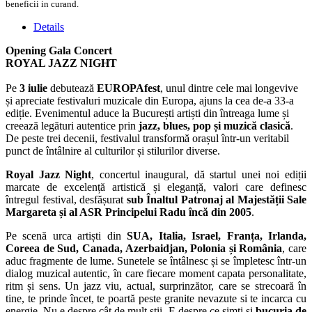
beneficii in curand.
Details
Opening Gala Concert
ROYAL JAZZ NIGHT
Pe
3 iulie
debutează
EUROPAfest
, unul dintre cele mai longevive
și apreciate festivaluri muzicale din Europa, ajuns la cea de-a 33-a
ediție. Evenimentul aduce la București artiști din întreaga lume și
creează legături autentice prin
jazz, blues, pop și muzică clasică
.
De peste trei decenii, festivalul transformă orașul într-un veritabil
punct de întâlnire al culturilor și stilurilor diverse.
Royal Jazz Night
, concertul inaugural, dă startul unei noi ediții
marcate de excelență artistică și eleganță, valori care definesc
întregul festival, desfășurat
sub Înaltul Patronaj al Majestății Sale
Margareta și al ASR Principelui Radu încă din 2005
.
Pe scenă urca artiști din
SUA, Italia, Israel, Franța, Irlanda,
Coreea de Sud, Canada, Azerbaidjan, Polonia și România
, care
aduc fragmente de lume. Sunetele se întâlnesc și se împletesc într-un
dialog muzical autentic, în care fiecare moment capata personalitate,
ritm și sens. Un jazz viu, actual, surprinzător, care se strecoară în
tine, te prinde încet, te poartă peste granite nevazute si te incarca cu
energie. Nu e despre cât de mult știi. E despre ce simți și
bucuria de