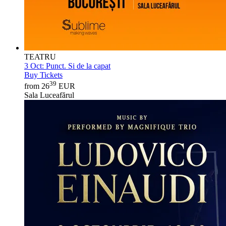
TEATRU
3 Oct:
Punct. Si de la capat
Buy Tickets
39
from 26
EUR
Sala Luceafărul