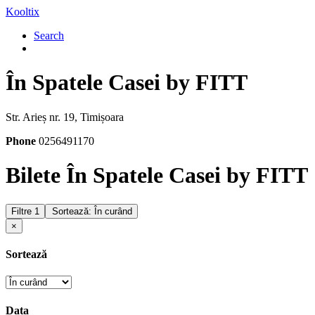
Kooltix
Search
În Spatele Casei by FITT
Str. Arieș nr. 19, Timișoara
Phone
0256491170
Bilete În Spatele Casei by FITT
Filtre
1
Sortează: În curând
×
Sortează
Data