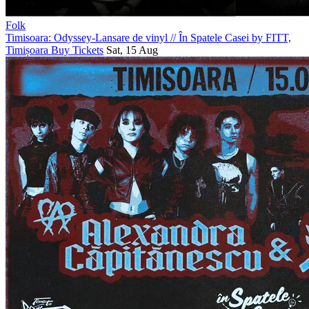
Folk
Timisoara: Odyssey-Lansare de vinyl
//
În Spatele Casei by FITT,
Timișoara
Buy Tickets
Sat, 15 Aug