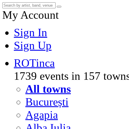
My Account
Sign In
Sign Up
RO
Tinca
1739 events in 157 town
All towns
București
Agapia
Alba Iulia