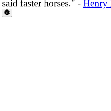
said faster horses." -
Henry 