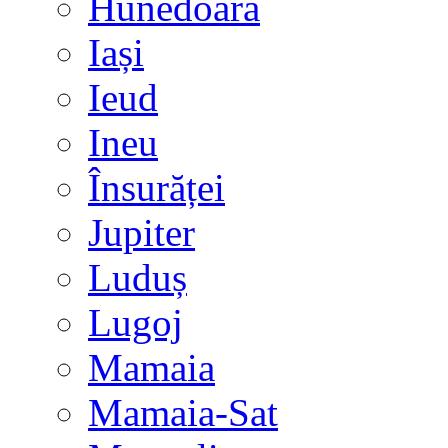
Hunedoara
Iași
Ieud
Ineu
Însurăței
Jupiter
Luduș
Lugoj
Mamaia
Mamaia-Sat