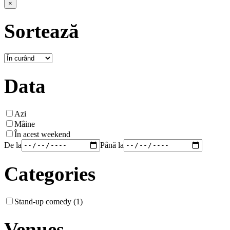
×
Sortează
Data
Azi
Mâine
În acest weekend
De la
Până la
Categories
Stand-up comedy (1)
Venues