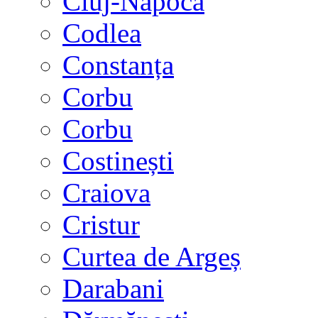
Cluj-Napoca
Codlea
Constanța
Corbu
Corbu
Costinești
Craiova
Cristur
Curtea de Argeș
Darabani