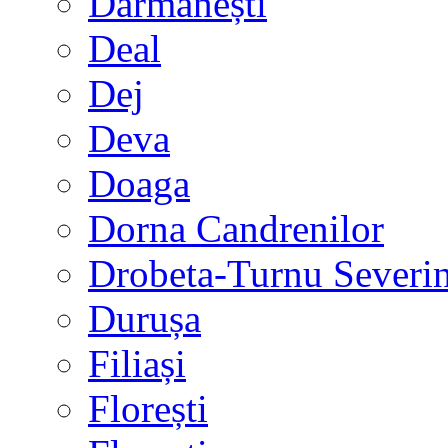
Dărmănești
Deal
Dej
Deva
Doaga
Dorna Candrenilor
Drobeta-Turnu Severi
Durușa
Filiași
Florești