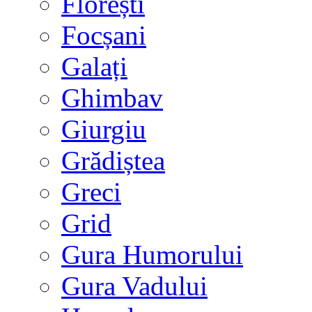
Florești
Focșani
Galați
Ghimbav
Giurgiu
Grădiștea
Greci
Grid
Gura Humorului
Gura Vadului