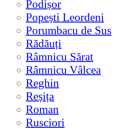
Podișor
Popești Leordeni
Porumbacu de Sus
Rădăuți
Râmnicu Sărat
Râmnicu Vâlcea
Reghin
Reșița
Roman
Rusciori