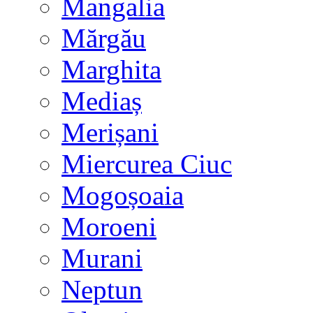
Mangalia
Mărgău
Marghita
Mediaș
Merișani
Miercurea Ciuc
Mogoșoaia
Moroeni
Murani
Neptun