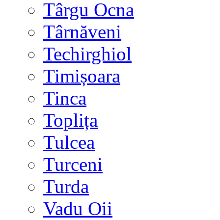
Târgu Ocna
Târnăveni
Techirghiol
Timișoara
Tinca
Toplița
Tulcea
Turceni
Turda
Vadu Oii