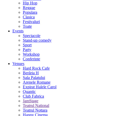
Hip Hop
Reggae
Populara
Clasica
Festivaluri
Toate
Events
Spectacole
Stand-up comedy
Sport
Party
Workshop
Conferinte
Venues
Hard Rock Cafe
Berăria H
Sala Palatului
Arenele Romane
Expirat Halele Carol
Quantic
Club Fabrica
JamStage
Teatrul National
Teatrul Nottara
Happy Cinema