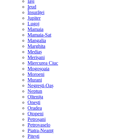
Iași
Ieud
Însurăței
Jupiter
Lugoj
Mamaia
Mamaia-Sat
Mangalia
Marghita
Mediaș
Merișani
Miercurea Ciuc
Mogoșoaia
Moroeni
Murani
Negrești-Oaș
Neptun
Oltenița
Onești
Oradea
Otopeni
Petroșani
Petrovaselo
Piatra-Neamț
Pitești