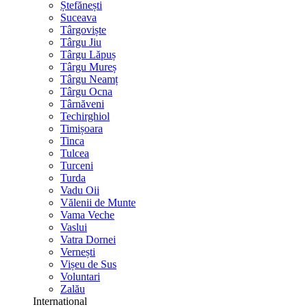
Ștefănești
Suceava
Târgoviște
Târgu Jiu
Târgu Lăpuș
Târgu Mureș
Târgu Neamț
Târgu Ocna
Târnăveni
Techirghiol
Timișoara
Tinca
Tulcea
Turceni
Turda
Vadu Oii
Vălenii de Munte
Vama Veche
Vaslui
Vatra Dornei
Vernești
Vișeu de Sus
Voluntari
Zalău
International