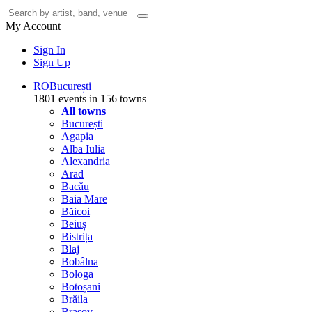
My Account
Sign In
Sign Up
RO
București
1801 events in 156 towns
All towns
București
Agapia
Alba Iulia
Alexandria
Arad
Bacău
Baia Mare
Băicoi
Beiuș
Bistrița
Blaj
Bobâlna
Bologa
Botoșani
Brăila
Brașov