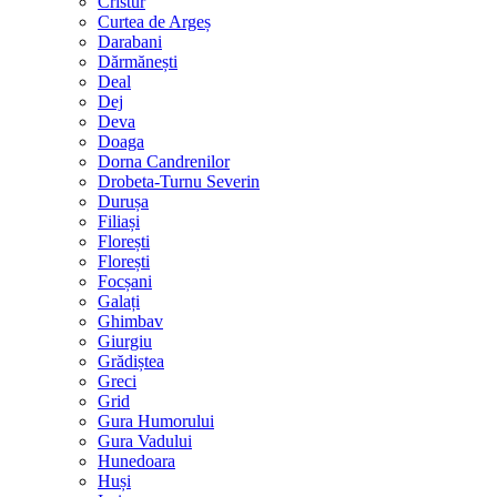
Cristur
Curtea de Argeș
Darabani
Dărmănești
Deal
Dej
Deva
Doaga
Dorna Candrenilor
Drobeta-Turnu Severin
Durușa
Filiași
Florești
Florești
Focșani
Galați
Ghimbav
Giurgiu
Grădiștea
Greci
Grid
Gura Humorului
Gura Vadului
Hunedoara
Huși