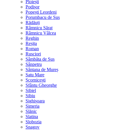
Ploiești
Podișor
Popești Leordeni
Porumbacu de Sus
Rădăuți
Râmnicu Sărat
Râmnicu Vâlcea
Reghin
Reșița
Roman
Rusciori
Sâmbăta de Sus
Sânpetru
Sântana de Mureș
Satu Mare
Scornicești
Sfântu Gheorghe
Sibiel
Sibiu
Sighișoara
Simeria
Slănic
Slatina
Slobozia
Snagov