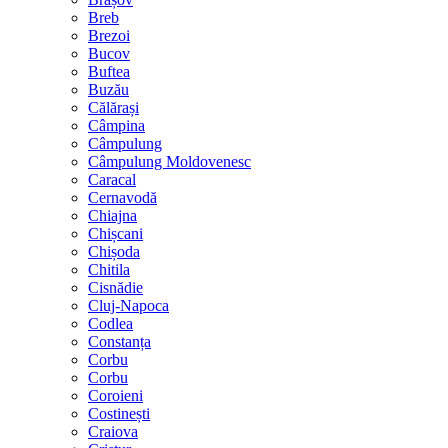
Breb
Brezoi
Bucov
Buftea
Buzău
Călărași
Câmpina
Câmpulung
Câmpulung Moldovenesc
Caracal
Cernavodă
Chiajna
Chișcani
Chișoda
Chitila
Cisnădie
Cluj-Napoca
Codlea
Constanța
Corbu
Corbu
Coroieni
Costinești
Craiova