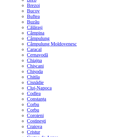
Brezoi
Bucov
Buftea
Buzău
Călărași
Câmpina
Câmpulung
Câmpulung Moldovenesc
Caracal
Cernavodă
Chiajna
Chișcani
Chișoda
Chitila
Cisnădie
Cluj-Napoca
Codlea
Constanța
Corbu
Corbu
Coroieni
Costinești
Craiova
Cristur