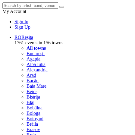
My Account
Sign In
Sign Up
RO
Reșița
1761 events in 156 towns
All towns
București
Agapia
Alba Iulia
Alexandria
Arad
Bacău
Baia Mare
Beiuș
Bistrița
Blaj
Bobâlna
Bologa
Botoșani
Brăila
Brașov
Breb