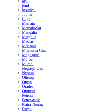
Iași
Ieud
Însurăței
Jupiter
Lugoj
Mamaia
Mamaia-Sat
Mangalia
Marghita
Mediaș
Merișani
Miercurea Ciuc
Mogoșoaia
Moroeni
Murani
Negrești-Oaș
Neptun
Oltenița
Onești
Oradea
Otopeni
Petroșani
Petrovaselo
Piatra-Neamț
Pitești