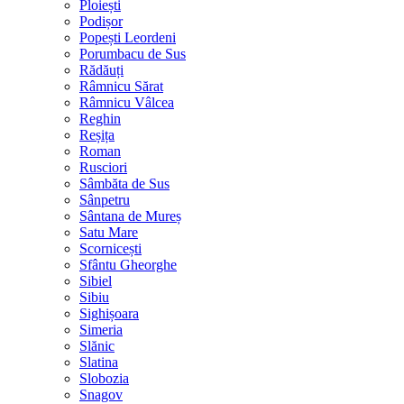
Ploiești
Podișor
Popești Leordeni
Porumbacu de Sus
Rădăuți
Râmnicu Sărat
Râmnicu Vâlcea
Reghin
Reșița
Roman
Rusciori
Sâmbăta de Sus
Sânpetru
Sântana de Mureș
Satu Mare
Scornicești
Sfântu Gheorghe
Sibiel
Sibiu
Sighișoara
Simeria
Slănic
Slatina
Slobozia
Snagov