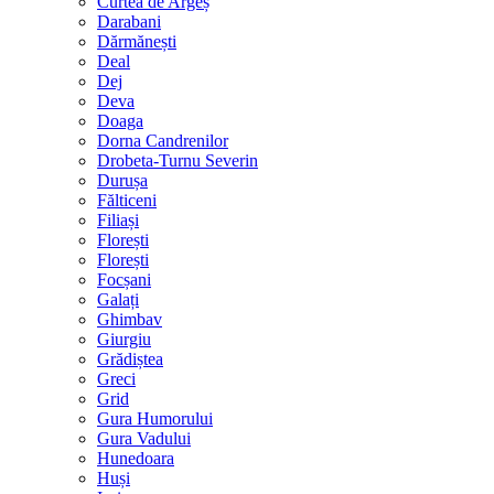
Curtea de Argeș
Darabani
Dărmănești
Deal
Dej
Deva
Doaga
Dorna Candrenilor
Drobeta-Turnu Severin
Durușa
Fălticeni
Filiași
Florești
Florești
Focșani
Galați
Ghimbav
Giurgiu
Grădiștea
Greci
Grid
Gura Humorului
Gura Vadului
Hunedoara
Huși