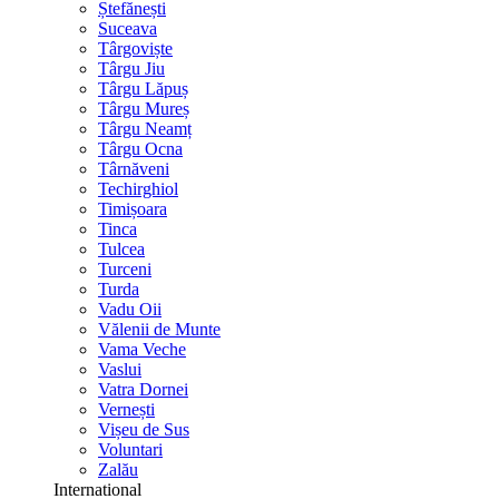
Ștefănești
Suceava
Târgoviște
Târgu Jiu
Târgu Lăpuș
Târgu Mureș
Târgu Neamț
Târgu Ocna
Târnăveni
Techirghiol
Timișoara
Tinca
Tulcea
Turceni
Turda
Vadu Oii
Vălenii de Munte
Vama Veche
Vaslui
Vatra Dornei
Vernești
Vișeu de Sus
Voluntari
Zalău
International