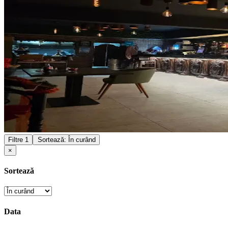
Filtre
1
Sortează: În curând
×
Sortează
Data