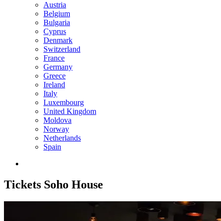
Austria
Belgium
Bulgaria
Cyprus
Denmark
Switzerland
France
Germany
Greece
Ireland
Italy
Luxembourg
United Kingdom
Moldova
Norway
Netherlands
Spain
Tickets
Soho House