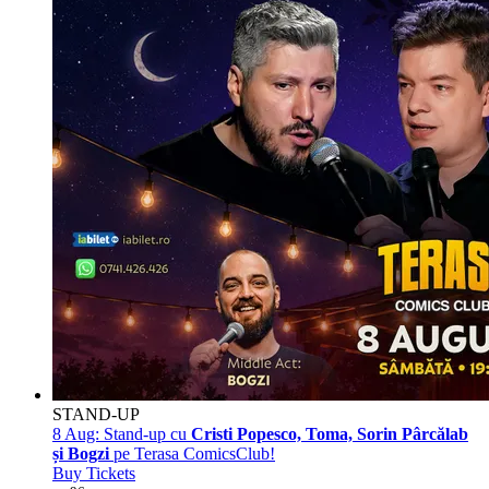
STAND-UP
8 Aug:
Stand-up cu
Cristi Popesco, Toma, Sorin Pârcălab
și Bogzi
pe Terasa ComicsClub!
Buy Tickets