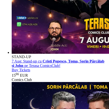
STAND-UP
7 Aug:
Stand-up cu
Cristi Popesco, Toma, Sorin Pârcălab
și John
pe Terasa ComicsClub!
Buy Tickets
96
15
EUR
Comics Club