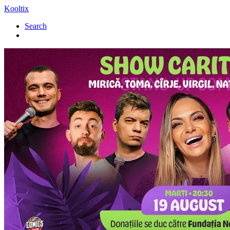
Kooltix
Search