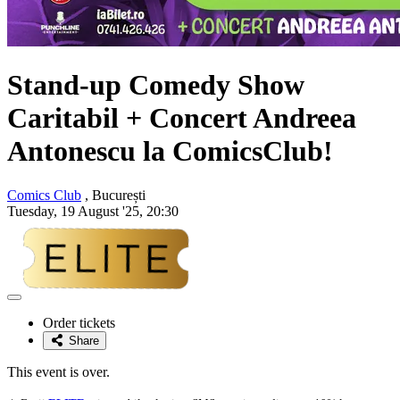
Stand-up Comedy Show
Caritabil + Concert
Andreea
Antonescu
la ComicsClub!
Comics Club
, București
Tuesday, 19 August '25, 20:30
Adaugă
la
Order tickets
favorite
Share
This event is over.