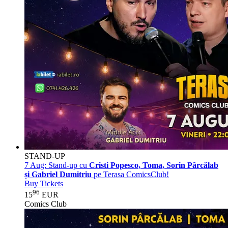
STAND-UP
7 Aug:
Stand-up cu
Cristi Popesco, Toma, Sorin Pârcălab
și Gabriel Dumitriu
pe Terasa ComicsClub!
Buy Tickets
96
15
EUR
Comics Club