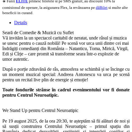
☀️ Fanii
ELITE
primesc biletele si pe SMS gratuit, au discount 10% la
comisionul de operare, la asigurarea Flex, la revânzarea pe
dăBilet
si multe alte
beneficii in curand.
Details
Seară de Comedie & Muzică cu Suflet
Vă invităm la un spectacol caritabil de neratat, unde râsul și muzica
se unesc pentru o cauză nobilă! Pe scenă vor urca unii dintre cei mai
îndrăgiți comedianți din România – Natanticu, Toma, Mirică, Virgil,
Edi și Cîrje – care promit să transforme seara într-o explozie de
umor autentic.
După o porție zdravănă de râs, atmosfera se schimbă și se încinge cu
un moment muzical special: Andreea Antonescu va urca pe scenă
pentru un recital live plin de energie și emoție!
Toate fondurile strânse în cadrul evenimentului vor fi donate
pentru Centrul Neuroatipic.
We Stand Up pentru Centrul Neuroatipic
Pe 19 august 2025, de la ora 20:30, te așteptăm să fii alături de noi și
să susții construirea Centrului Neuroatipic – primul spațiu din
România dedicat dezvoltării, sprijinirii și integrării copiilor și