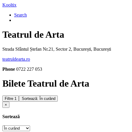
Kooltix
Search
Teatrul de Arta
Strada Sfântul Ștefan Nr.21, Sector 2, București, București
teatruldearta.ro
Phone
0722 227 053
Bilete Teatrul de Arta
Filtre
1
Sortează: În curând
×
Sortează