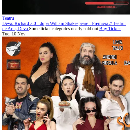
Teatru
Deva: Richard 3.0 - după William Shakespeare - Premiera
//
Teatrul
de Arta, Deva
Some ticket categories nearly sold out
Buy Tickets
Tue, 10 Nov