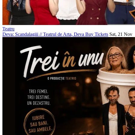
Teatru
Deva: Scandalagiii
//
Teatrul de Arta, Deva
Buy Tickets
Sat, 21 Nov