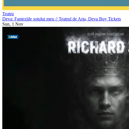
Teatru
Deva: Fanteziile sotului meu
//
Teatrul de Arta, Deva
Buy Tickets
Sun, 1 Nov