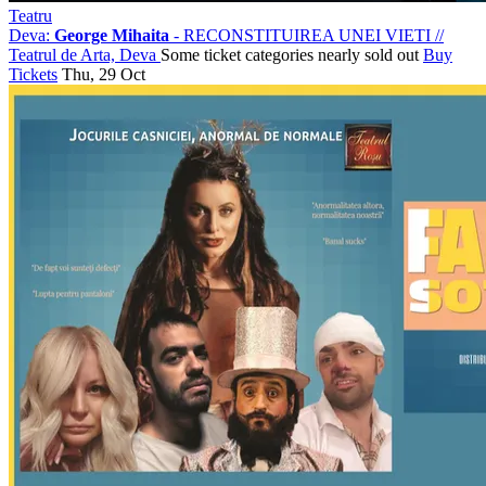
Teatru
Deva:
George Mihaita
- RECONSTITUIREA UNEI VIETI
//
Teatrul de Arta, Deva
Some ticket categories nearly sold out
Buy
Tickets
Thu, 29 Oct