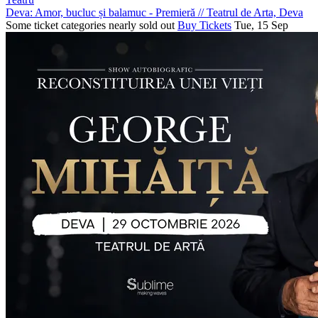
Deva: Amor, bucluc și balamuc - Premieră
//
Teatrul de Arta, Deva
Some ticket categories nearly sold out
Buy Tickets
Tue, 15 Sep