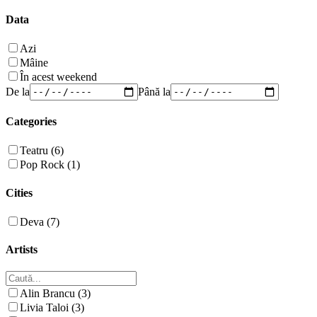
Data
Azi
Mâine
În acest weekend
De la
Până la
Categories
Teatru (6)
Pop Rock (1)
Cities
Deva (7)
Artists
Alin Brancu (3)
Livia Taloi (3)