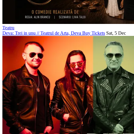
Teatru
Deva: Trei in unu
//
Teatrul de Arta, Deva
Buy Tickets
Sat, 5 Dec