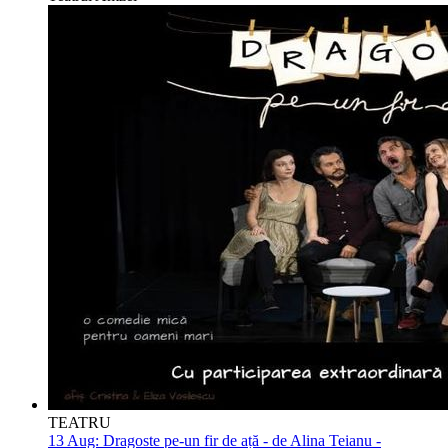
TEATRU
13 Aug:
Dragoste pe-un fir de ață - de Alina Teianu -