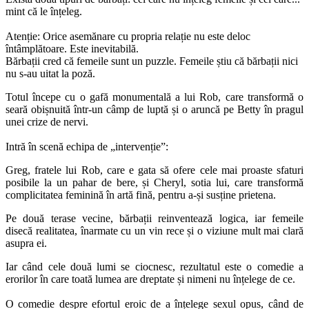
mint că le înțeleg.
Atenție: Orice asemănare cu propria relație nu este deloc
întâmplătoare. Este inevitabilă.
Bărbații cred că femeile sunt un puzzle. Femeile știu că bărbații nici
nu s-au uitat la poză.
Totul începe cu o gafă monumentală a lui Rob, care transformă o
seară obișnuită într-un câmp de luptă și o aruncă pe Betty în pragul
unei crize de nervi.
Intră în scenă echipa de „intervenție”:
Greg, fratele lui Rob, care e gata să ofere cele mai proaste sfaturi
posibile la un pahar de bere, și Cheryl, sotia lui, care transformă
complicitatea feminină în artă fină, pentru a-și susține prietena.
Pe două terase vecine, bărbații reinventează logica, iar femeile
disecă realitatea, înarmate cu un vin rece și o viziune mult mai clară
asupra ei.
Iar când cele două lumi se ciocnesc, rezultatul este o comedie a
erorilor în care toată lumea are dreptate și nimeni nu înțelege de ce.
O comedie despre efortul eroic de a înțelege sexul opus, când de