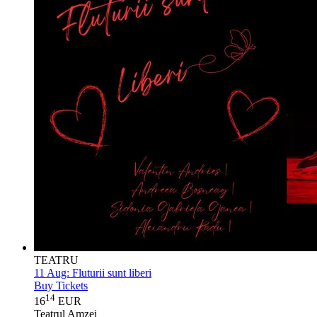
TEATRU
11 Aug:
Fluturii sunt liberi
Buy Tickets
14
16
EUR
Teatrul Amzei