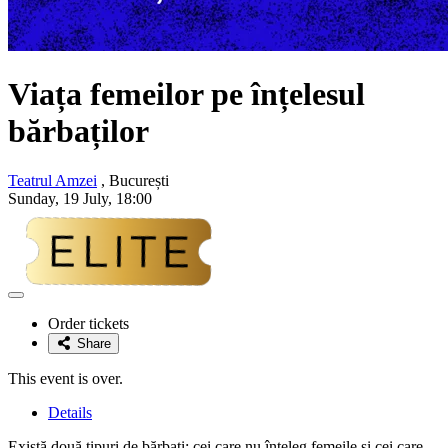
Viața femeilor pe înțelesul
bărbaților
Teatrul Amzei
, București
Sunday, 19 July, 18:00
Adaugă
la
Order tickets
favorite
Share
This event is over.
Details
Există două tipuri de bărbați: cei care nu înțeleg femeile și cei care...