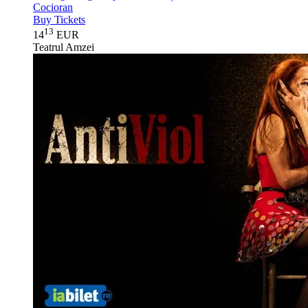
Cocioran
Buy Tickets
13
14
EUR
Teatrul Amzei