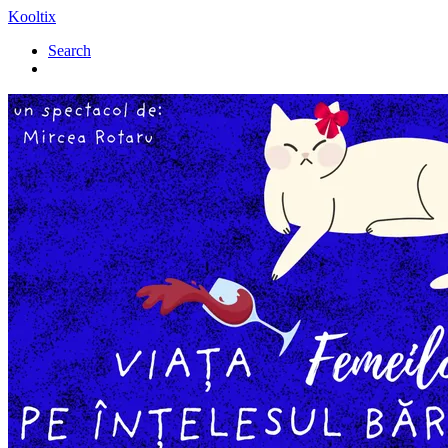
Kooltix
Search