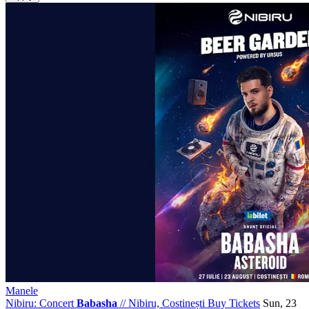
Manele
Nibiru: Concert
Babasha
//
Nibiru, Costinești
Buy Tickets
Sun, 23