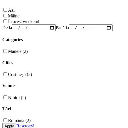
Azi
Mâine
În acest weekend
De la
Până la
Categories
Manele (2)
Cities
Costinești (2)
Venues
Nibiru (2)
Țări
România (2)
Resetează