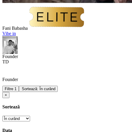
Fani Babasha
Vibe in
Founder
TD
Founder
Filtre
1
Sortează: În curând
×
Sortează
Data